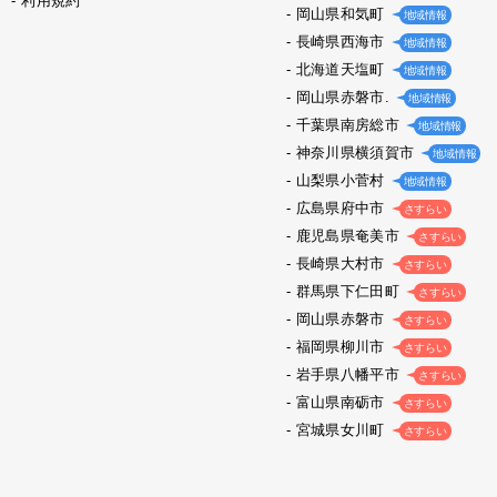
利用規約
岡山県和気町
地域情報
長崎県西海市
地域情報
北海道天塩町
地域情報
岡山県赤磐市.
地域情報
千葉県南房総市
地域情報
神奈川県横須賀市
地域情報
山梨県小菅村
地域情報
広島県府中市
さすらい
鹿児島県奄美市
さすらい
長崎県大村市
さすらい
群馬県下仁田町
さすらい
岡山県赤磐市
さすらい
福岡県柳川市
さすらい
岩手県八幡平市
さすらい
富山県南砺市
さすらい
宮城県女川町
さすらい