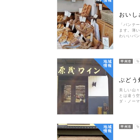
情報
おいし
「パンテ
ます。薄
わいいパ
地域
甲州市
情報
ぶどう
美しい山
とは違う空
ダ・ノー
地域
甲州市
情報