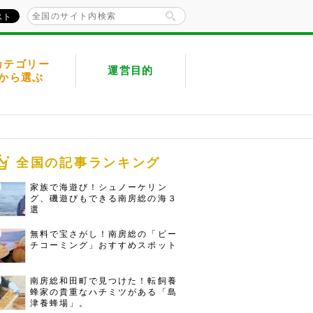
カテゴリー
運営目的
から選ぶ
全国の記事ランキング
家族で海遊び！シュノーケリン
グ、磯遊びもできる南房総の海３
選
無料で宝さがし！南房総の「ビー
チコーミング」おすすめスポット
南房総和田町で見つけた！転飼養
蜂家の貴重なハチミツがある「島
津養蜂場」。