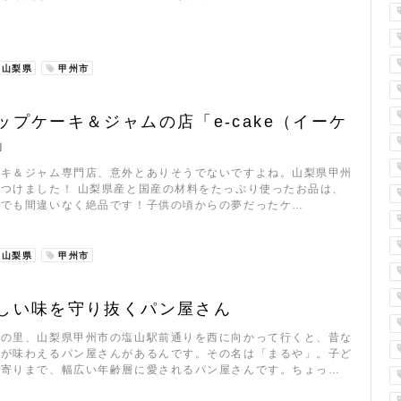
山梨県
甲州市
ップケーキ＆ジャムの店「e-cake（イーケ
」
ーキ＆ジャム専門店、意外とありそうでないですよね。山梨県甲州
つけました！ 山梨県産と国産の材料をたっぷり使ったお品は、
んでも間違いなく絶品です！子供の頃からの夢だったケ…
山梨県
甲州市
しい味を守り抜くパン屋さん
うの里、山梨県甲州市の塩山駅前通りを西に向かって行くと、昔な
ンが味わえるパン屋さんがあるんです。その名は「まるや」。子ど
年寄りまで、幅広い年齢層に愛されるパン屋さんです。ちょっ…