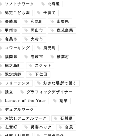
ソノトチワーク
北海道
認定こども園
子育て
長崎県
和気町
山梨県
甲州市
岡山市
鹿児島県
奄美市
大村市
コワーキング
鹿児島
福岡県
壱岐市
椎葉村
徳之島町
スクット
認定講師
下仁田
フリーランス
好きな場所で働く
独立
グラフィックデザイナー
Lancer of the Year
副業
デュアルワーク
お試しデュアルワーク
石川県
志賀町
災害ハック
台風
外部人材活用
二拠点居住