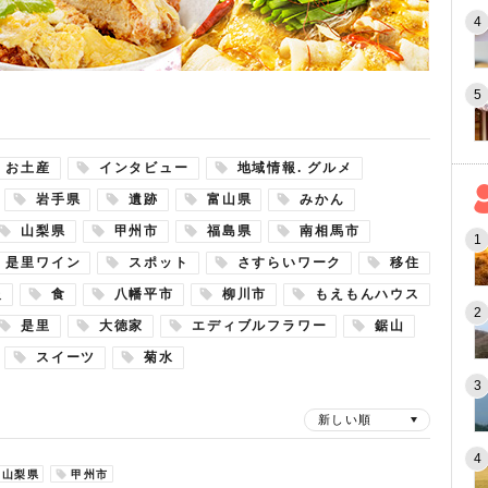
お土産
インタビュー
地域情報. グルメ
岩手県
遺跡
富山県
みかん
山梨県
甲州市
福島県
南相馬市
是里ワイン
スポット
さすらいワーク
移住
報
食
八幡平市
柳川市
もえもんハウス
是里
大徳家
エディブルフラワー
鋸山
スイーツ
菊水
新しい順
山梨県
甲州市