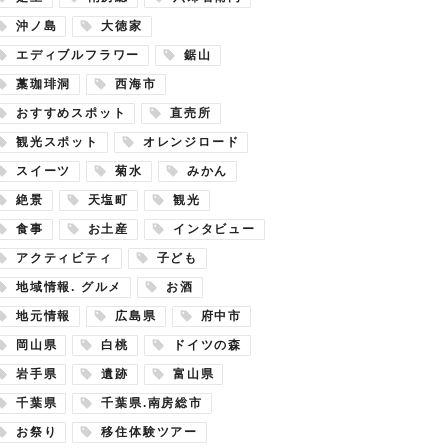
沖ノ島
大徳家
エディブルフラワー
鋸山
藁珈琲洞
西海市
おすすめスポット
直売所
観光スポット
オレンジロード
スイーツ
菊水
みかん
絶景
天塩町
観光
食事
お土産
インタビュー
アクティビティ
子ども
地域情報. グルメ
お酒
地元情報
広島県
府中市
岡山県
白桃
ドイツの森
岩手県
遺跡
富山県
千葉県
千葉県.南房総市
お祭り
移住体験ツアー