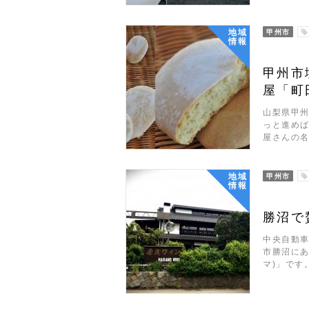
地域
甲州市
情報
甲州市
屋「町
山梨県甲
っと進めば
屋さんの
地域
甲州市
情報
勝沼で
中央自動車
市勝沼にあ
マ)」です