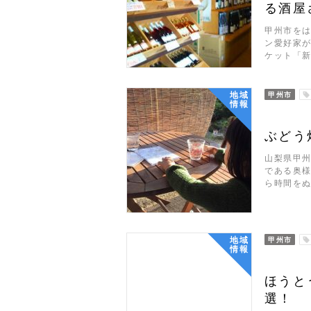
る酒屋
甲州市を
ン愛好家が
ケット「
地域
甲州市
情報
ぶどう
山梨県甲
である奥様
ら時間を
地域
甲州市
情報
ほうと
選！