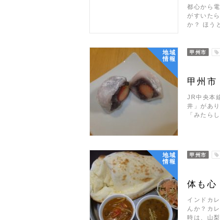
都心から
がすいた
か？ ほう
地域
甲州市
情報
甲州市
JR中央本
井」があり
「みたら
地域
甲州市
情報
体も心
インドカ
んか？カレ
時は、山梨県