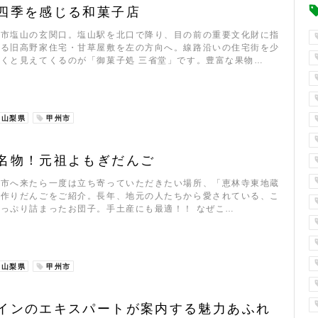
四季を感じる和菓子店
州市塩山の玄関口。塩山駅を北口で降り、目の前の重要文化財に指
いる旧高野家住宅・甘草屋敷を左の方向へ。線路沿いの住宅街を少
くと見えてくるのが「御菓子処 三省堂」です。豊富な果物…
山梨県
甲州市
名物！元祖よもぎだんご
州市へ来たら一度は立ち寄っていただきたい場所、「恵林寺東地蔵
手作りだんごをご紹介。長年、地元の人たちから愛されている、こ
っぷり詰まったお団子。手土産にも最適！！ なぜこ…
山梨県
甲州市
インのエキスパートが案内する魅力あふれ