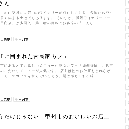
さん
はじめ山梨県には沢山のワイナリーが点在しており、各地からワイ
多く集まる土地でもあります。 そのなか、勝沼ワイナリーマー
新田商店」は多面的に第三者の目線でお客様の「こんな…
山梨県
甲州市
畑に囲まれた古民家カフェ
州市にあるとても珍しいメニューが並ぶカフェ「縁側茶房」。店主
のこだわりメニューが人気です。 店主は他のお仕事もされなが
ぬってこのカフェを営んでいるそう。開放感あふれる縁…
山梨県
甲州市
うだけじゃない！甲州市のおいしいお店二