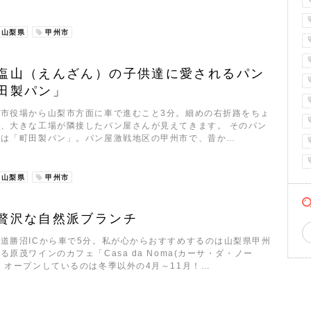
山梨県
甲州市
塩山（えんざん）の子供達に愛されるパン
田製パン」
州市役場から山梨市方面に車で進むこと3分。細めの右折路をちょ
、大きな工場が隣接したパン屋さんが見えてきます。 そのパン
名は「町田製パン」。パン屋激戦地区の甲州市で、昔か…
山梨県
甲州市
贅沢な自然派ブランチ
道勝沼ICから車で5分。私が心からおすすめするのは山梨県甲州
る原茂ワインのカフェ「Casa da Noma(カーサ・ダ・ノー
。オープンしているのは冬季以外の4月～11月！…