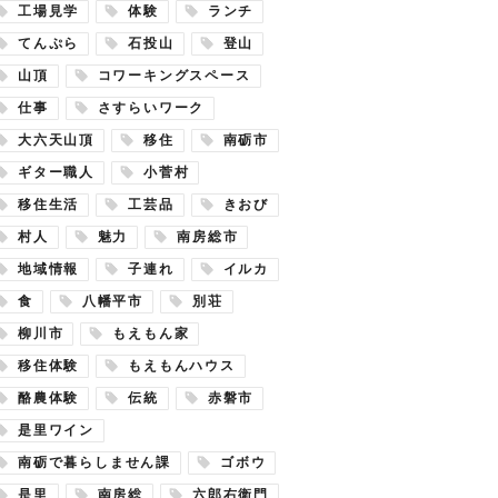
工場見学
体験
ランチ
てんぷら
石投山
登山
山頂
コワーキングスペース
仕事
さすらいワーク
大六天山頂
移住
南砺市
ギター職人
小菅村
移住生活
工芸品
きおび
村人
魅力
南房総市
地域情報
子連れ
イルカ
食
八幡平市
別荘
柳川市
もえもん家
移住体験
もえもんハウス
酪農体験
伝統
赤磐市
是里ワイン
南砺で暮らしません課
ゴボウ
是里
南房総
六郎右衛門