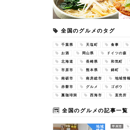
全国のグルメのタグ
千葉県
天塩町
食事
お酒
岡山県
ドイツの森
北海道
長崎県
和気町
市原市
熊本県
錦町
南砺市
南房総市
地域情
赤磐市
グルメ
ゴボウ
藁珈琲洞
西海市
直売所
全国のグルメの記事一覧
地域
甲州市