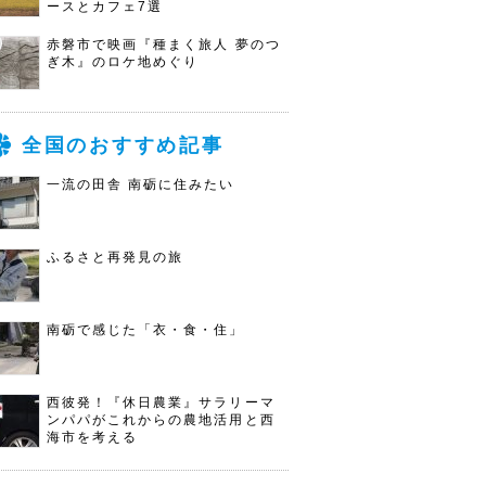
ースとカフェ7選
赤磐市で映画『種まく旅人 夢のつ
ぎ木』のロケ地めぐり
全国のおすすめ記事
一流の田舎 南砺に住みたい
ふるさと再発見の旅
南砺で感じた「衣・食・住」
西彼発！『休日農業』サラリーマ
ンパパがこれからの農地活用と西
海市を考える