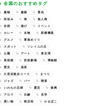
全国のおすすめタグ
建物
建築
景色
街並み
海
無人島
自然
遊び
イベント
カレー
名物
医療機器
グルメ
軍港めぐり
スポット
ソレイユの丘
公園
アート
東京湾
美術館
芸術劇場
博物館
歴史
温泉
久里浜散歩コース
まつり
ジャズ
バー
喫茶
いのちの石碑
震災
復興
アロマ
石鹸
見学
買い物
商店街
かまぼこ