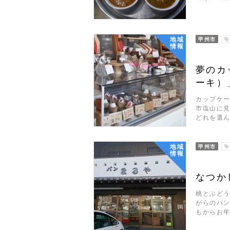
地域
甲州市
情報
夢のカ
ーキ）
カップケ
市塩山に見
どれを選
地域
甲州市
情報
なつか
桃とぶど
がらのパ
もからお