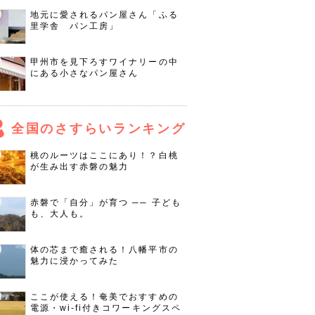
地元に愛されるパン屋さん「ふる
里学舎 パン工房」
甲州市を見下ろすワイナリーの中
にある小さなパン屋さん
全国のさすらいランキング
桃のルーツはここにあり！？白桃
が生み出す赤磐の魅力
赤磐で「自分」が育つ ── 子ども
も、大人も。
体の芯まで癒される！八幡平市の
魅力に浸かってみた
ここが使える！奄美でおすすめの
電源・wi-fi付きコワーキングスペ