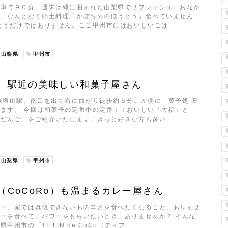
電車で９０分。週末は緑に囲まれた山梨県でリフレッシュ。おなか
ら、なんとなく郷土料理「かぼちゃのほうとう」食べていません
とうだけではありません。ここ甲州市にはおいしいごは…
山梨県
甲州市
 駅近の美味しい和菓子屋さん
線塩山駅。南口を出て右に曲がり徒歩約５分。左側に「菓子処 石
ます。 今回は和菓子の定番中の定番！！おいしい「大福」と
しだんご」をご紹介いたします。きっと好きな方も多い…
山梨県
甲州市
（CoCoRo）も温まるカレー屋さん
レー、家では真似できないあの辛さを食べたくなること、ありませ
ーを食べて、パワーをもらいたいとき、ありませんか？ そんな
甲州市の「TIFFIN de CoCo（ティフ…