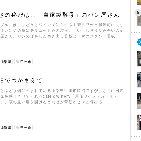
さの秘密は…「自家製酵母」のパン屋さん
ーブル」は、ぶどうとワインで知られる山梨県甲州市勝沼町にあり
いオレンジの壁にテラコッタ色の屋根、おいししそうな色合いのか
ン屋さん。パンの形をした突き出し看板と、木のスタンド看板…
山梨県
甲州市
畑でつかまえて
々とぶどう畑に囲まれている山梨県甲州市勝沼ですが、さらに日常
気を感じさせてくれるcafe＆winery「原茂ワイン・カーサ・
マ」。蔵の重い扉を開けるとなぜか背筋がピンと伸びる…
山梨県
甲州市