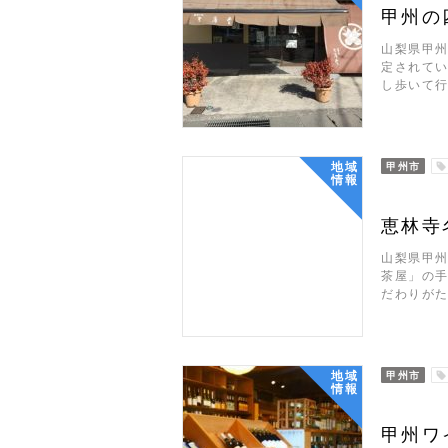
甲州の
山梨県甲
定されて
し歩いて行
地域
甲州市
情報
恵林寺
山梨県甲
茶屋」の
だわりがた
地域
甲州市
情報
甲州ワ