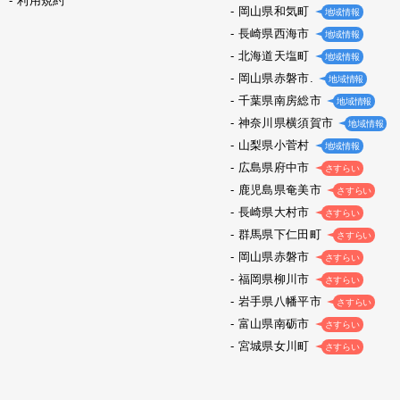
利用規約
岡山県和気町
地域情報
長崎県西海市
地域情報
北海道天塩町
地域情報
岡山県赤磐市.
地域情報
千葉県南房総市
地域情報
神奈川県横須賀市
地域情報
山梨県小菅村
地域情報
広島県府中市
さすらい
鹿児島県奄美市
さすらい
長崎県大村市
さすらい
群馬県下仁田町
さすらい
岡山県赤磐市
さすらい
福岡県柳川市
さすらい
岩手県八幡平市
さすらい
富山県南砺市
さすらい
宮城県女川町
さすらい