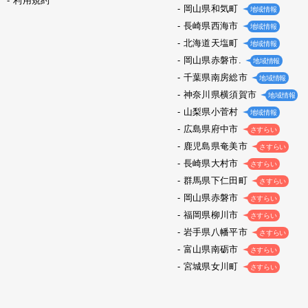
利用規約
岡山県和気町
地域情報
長崎県西海市
地域情報
北海道天塩町
地域情報
岡山県赤磐市.
地域情報
千葉県南房総市
地域情報
神奈川県横須賀市
地域情報
山梨県小菅村
地域情報
広島県府中市
さすらい
鹿児島県奄美市
さすらい
長崎県大村市
さすらい
群馬県下仁田町
さすらい
岡山県赤磐市
さすらい
福岡県柳川市
さすらい
岩手県八幡平市
さすらい
富山県南砺市
さすらい
宮城県女川町
さすらい