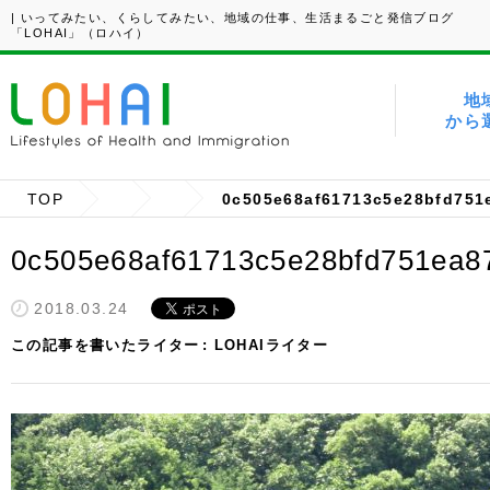
| いってみたい、くらしてみたい、地域の仕事、生活まるごと発信ブログ
「LOHAI」（ロハイ）
地
から
TOP
0c505e68af61713c5e28bfd751
0c505e68af61713c5e28bfd751ea8
2018.03.24
この記事を書いたライター
LOHAIライター