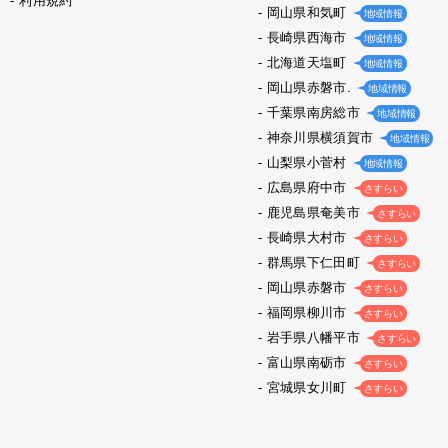
利用規約
岡山県和気町
地域情報
長崎県西海市
地域情報
北海道天塩町
地域情報
岡山県赤磐市.
地域情報
千葉県南房総市
地域情報
神奈川県横須賀市
地域情報
山梨県小菅村
地域情報
広島県府中市
さすらい
鹿児島県奄美市
さすらい
長崎県大村市
さすらい
群馬県下仁田町
さすらい
岡山県赤磐市
さすらい
福岡県柳川市
さすらい
岩手県八幡平市
さすらい
富山県南砺市
さすらい
宮城県女川町
さすらい