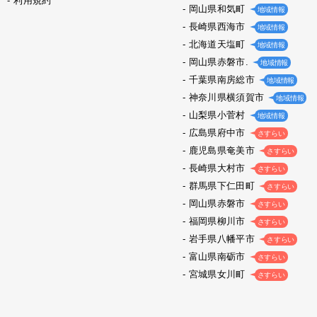
利用規約
岡山県和気町
地域情報
長崎県西海市
地域情報
北海道天塩町
地域情報
岡山県赤磐市.
地域情報
千葉県南房総市
地域情報
神奈川県横須賀市
地域情報
山梨県小菅村
地域情報
広島県府中市
さすらい
鹿児島県奄美市
さすらい
長崎県大村市
さすらい
群馬県下仁田町
さすらい
岡山県赤磐市
さすらい
福岡県柳川市
さすらい
岩手県八幡平市
さすらい
富山県南砺市
さすらい
宮城県女川町
さすらい