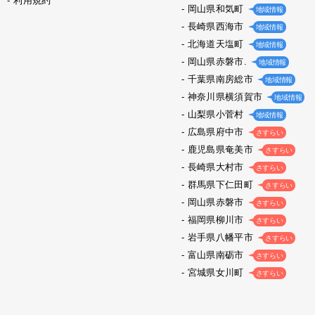
利用規約
岡山県和気町
地域情報
長崎県西海市
地域情報
北海道天塩町
地域情報
岡山県赤磐市.
地域情報
千葉県南房総市
地域情報
神奈川県横須賀市
地域情報
山梨県小菅村
地域情報
広島県府中市
さすらい
鹿児島県奄美市
さすらい
長崎県大村市
さすらい
群馬県下仁田町
さすらい
岡山県赤磐市
さすらい
福岡県柳川市
さすらい
岩手県八幡平市
さすらい
富山県南砺市
さすらい
宮城県女川町
さすらい