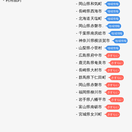
利用規約
岡山県和気町
地域情報
長崎県西海市
地域情報
北海道天塩町
地域情報
岡山県赤磐市.
地域情報
千葉県南房総市
地域情報
神奈川県横須賀市
地域情報
山梨県小菅村
地域情報
広島県府中市
さすらい
鹿児島県奄美市
さすらい
長崎県大村市
さすらい
群馬県下仁田町
さすらい
岡山県赤磐市
さすらい
福岡県柳川市
さすらい
岩手県八幡平市
さすらい
富山県南砺市
さすらい
宮城県女川町
さすらい