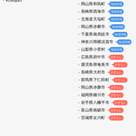
利用規約
岡山県和気町
地域情報
長崎県西海市
地域情報
北海道天塩町
地域情報
岡山県赤磐市.
地域情報
千葉県南房総市
地域情報
神奈川県横須賀市
地域情報
山梨県小菅村
地域情報
広島県府中市
さすらい
鹿児島県奄美市
さすらい
長崎県大村市
さすらい
群馬県下仁田町
さすらい
岡山県赤磐市
さすらい
福岡県柳川市
さすらい
岩手県八幡平市
さすらい
富山県南砺市
さすらい
宮城県女川町
さすらい