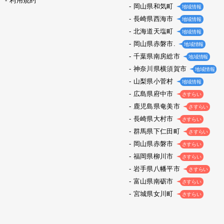
利用規約
岡山県和気町
地域情報
長崎県西海市
地域情報
北海道天塩町
地域情報
岡山県赤磐市.
地域情報
千葉県南房総市
地域情報
神奈川県横須賀市
地域情報
山梨県小菅村
地域情報
広島県府中市
さすらい
鹿児島県奄美市
さすらい
長崎県大村市
さすらい
群馬県下仁田町
さすらい
岡山県赤磐市
さすらい
福岡県柳川市
さすらい
岩手県八幡平市
さすらい
富山県南砺市
さすらい
宮城県女川町
さすらい