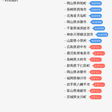
利用規約
岡山県和気町
地域情報
長崎県西海市
地域情報
北海道天塩町
地域情報
岡山県赤磐市.
地域情報
千葉県南房総市
地域情報
神奈川県横須賀市
地域情報
山梨県小菅村
地域情報
広島県府中市
さすらい
鹿児島県奄美市
さすらい
長崎県大村市
さすらい
群馬県下仁田町
さすらい
岡山県赤磐市
さすらい
福岡県柳川市
さすらい
岩手県八幡平市
さすらい
富山県南砺市
さすらい
宮城県女川町
さすらい