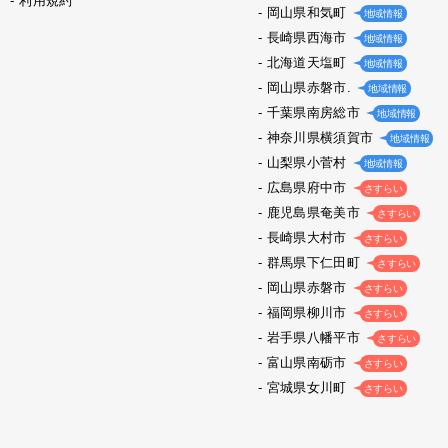
利用規約
岡山県和気町
地域情報
長崎県西海市
地域情報
北海道天塩町
地域情報
岡山県赤磐市.
地域情報
千葉県南房総市
地域情報
神奈川県横須賀市
地域情報
山梨県小菅村
地域情報
広島県府中市
さすらい
鹿児島県奄美市
さすらい
長崎県大村市
さすらい
群馬県下仁田町
さすらい
岡山県赤磐市
さすらい
福岡県柳川市
さすらい
岩手県八幡平市
さすらい
富山県南砺市
さすらい
宮城県女川町
さすらい