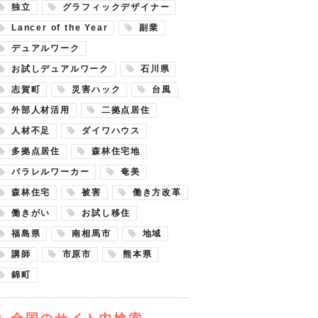
独立
グラフィックデザイナー
Lancer of the Year
副業
デュアルワーク
お試しデュアルワーク
石川県
志賀町
災害ハック
台風
外部人材活用
二拠点居住
人材不足
ダイワハウス
多拠点居住
森林住宅地
パラレルワーカー
奄美
森林住宅
被害
働き方改革
働きがい
お試し移住
福島県
南相馬市
地域
講師
市原市
熊本県
錦町