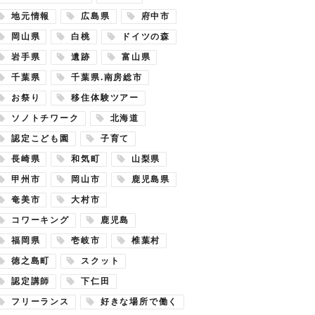
地元情報
広島県
府中市
岡山県
白桃
ドイツの森
岩手県
遺跡
富山県
千葉県
千葉県.南房総市
お祭り
移住体験ツアー
ソノトチワーク
北海道
認定こども園
子育て
長崎県
和気町
山梨県
甲州市
岡山市
鹿児島県
奄美市
大村市
コワーキング
鹿児島
福岡県
壱岐市
椎葉村
徳之島町
スクット
認定講師
下仁田
フリーランス
好きな場所で働く