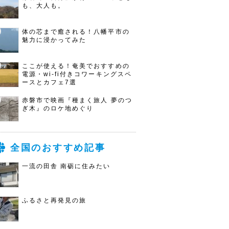
も、大人も。
体の芯まで癒される！八幡平市の
魅力に浸かってみた
ここが使える！奄美でおすすめの
電源・wi-fi付きコワーキングスペ
ースとカフェ7選
赤磐市で映画『種まく旅人 夢のつ
ぎ木』のロケ地めぐり
全国のおすすめ記事
一流の田舎 南砺に住みたい
ふるさと再発見の旅