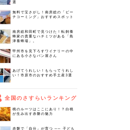
選
無料で宝さがし！南房総の「ビー
チコーミング」おすすめスポット
南房総和田町で見つけた！転飼養
蜂家の貴重なハチミツがある「島
津養蜂場」。
甲州市を見下ろすワイナリーの中
にある小さなパン屋さん
あげてうれしい！もらってうれし
い！市原市のおすすめ手土産3選
全国のさすらいランキング
桃のルーツはここにあり！？白桃
が生み出す赤磐の魅力
赤磐で「自分」が育つ ── 子ども