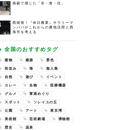
南砺で感じた「衣・食・住」
西彼発！『休日農業』サラリーマ
ンパパがこれからの農地活用と西
海市を考える
全国のおすすめタグ
建物
建築
景色
街並み
海
無人島
自然
遊び
イベント
カレー
名物
医療機器
グルメ
軍港めぐり
スポット
ソレイユの丘
公園
アート
東京湾
美術館
芸術劇場
博物館
歴史
温泉