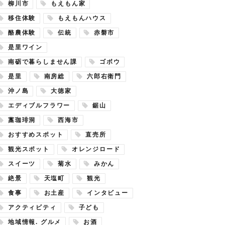
柳川市
もえもん家
移住体験
もえもんハウス
酪農体験
伝統
赤磐市
是里ワイン
南砺で暮らしません課
ゴボウ
是里
南房総
六郎右衛門
沖ノ島
大徳家
エディブルフラワー
鋸山
藁珈琲洞
西海市
おすすめスポット
直売所
観光スポット
オレンジロード
スイーツ
菊水
みかん
絶景
天塩町
観光
食事
お土産
インタビュー
アクティビティ
子ども
地域情報. グルメ
お酒