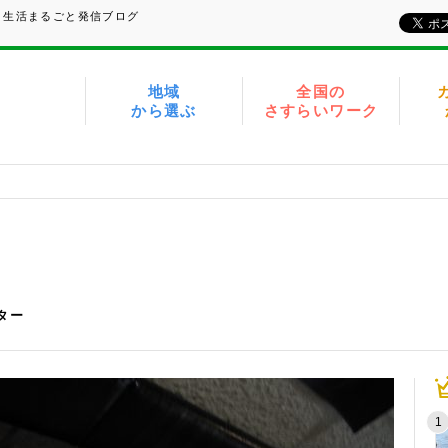
、生活まるごと発信ブログ
地域
全国の
から選ぶ
さすらいワーク
イター