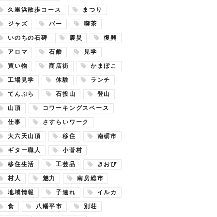
久里浜散歩コース
まつり
ジャズ
バー
喫茶
いのちの石碑
震災
復興
アロマ
石鹸
見学
買い物
商店街
かまぼこ
工場見学
体験
ランチ
てんぷら
石投山
登山
山頂
コワーキングスペース
仕事
さすらいワーク
大六天山頂
移住
南砺市
ギター職人
小菅村
移住生活
工芸品
きおび
村人
魅力
南房総市
地域情報
子連れ
イルカ
食
八幡平市
別荘