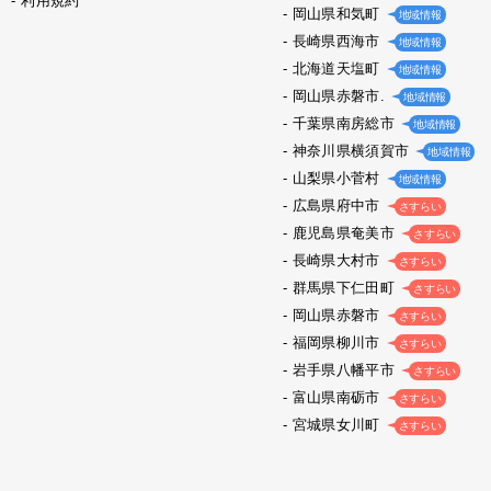
利用規約
岡山県和気町
地域情報
長崎県西海市
地域情報
北海道天塩町
地域情報
岡山県赤磐市.
地域情報
千葉県南房総市
地域情報
神奈川県横須賀市
地域情報
山梨県小菅村
地域情報
広島県府中市
さすらい
鹿児島県奄美市
さすらい
長崎県大村市
さすらい
群馬県下仁田町
さすらい
岡山県赤磐市
さすらい
福岡県柳川市
さすらい
岩手県八幡平市
さすらい
富山県南砺市
さすらい
宮城県女川町
さすらい