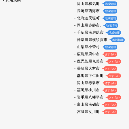
利用規約
岡山県和気町
地域情報
長崎県西海市
地域情報
北海道天塩町
地域情報
岡山県赤磐市.
地域情報
千葉県南房総市
地域情報
神奈川県横須賀市
地域情報
山梨県小菅村
地域情報
広島県府中市
さすらい
鹿児島県奄美市
さすらい
長崎県大村市
さすらい
群馬県下仁田町
さすらい
岡山県赤磐市
さすらい
福岡県柳川市
さすらい
岩手県八幡平市
さすらい
富山県南砺市
さすらい
宮城県女川町
さすらい