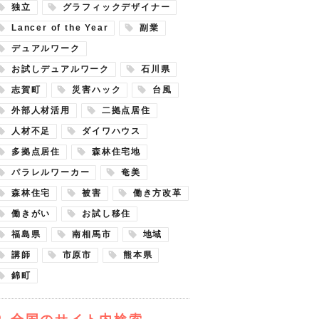
独立
グラフィックデザイナー
Lancer of the Year
副業
デュアルワーク
お試しデュアルワーク
石川県
志賀町
災害ハック
台風
外部人材活用
二拠点居住
人材不足
ダイワハウス
多拠点居住
森林住宅地
パラレルワーカー
奄美
森林住宅
被害
働き方改革
働きがい
お試し移住
福島県
南相馬市
地域
講師
市原市
熊本県
錦町