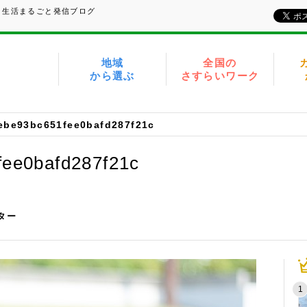
、生活まるごと発信ブログ
地域
全国の
から選ぶ
さすらいワーク
ebe93bc651fee0bafd287f21c
ee0bafd287f21c
イター