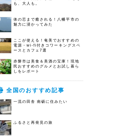
も、大人も。
体の芯まで癒される！八幡平市の
魅力に浸かってみた
ここが使える！奄美でおすすめの
電源・wi-fi付きコワーキングスペ
ースとカフェ7選
赤磐市は美食＆美酒の宝庫！現地
民おすすめのグルメとお試し暮ら
しをレポート
全国のおすすめ記事
一流の田舎 南砺に住みたい
ふるさと再発見の旅