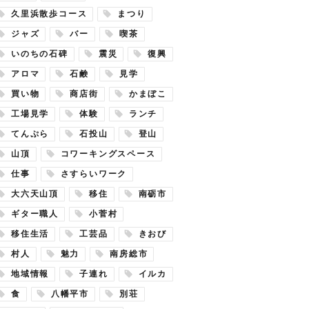
久里浜散歩コース
まつり
ジャズ
バー
喫茶
いのちの石碑
震災
復興
アロマ
石鹸
見学
買い物
商店街
かまぼこ
工場見学
体験
ランチ
てんぷら
石投山
登山
山頂
コワーキングスペース
仕事
さすらいワーク
大六天山頂
移住
南砺市
ギター職人
小菅村
移住生活
工芸品
きおび
村人
魅力
南房総市
地域情報
子連れ
イルカ
食
八幡平市
別荘