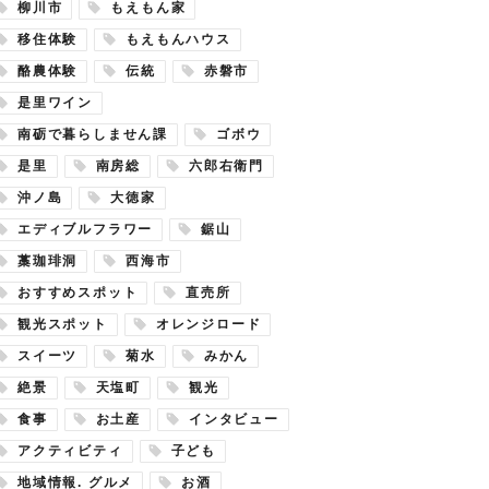
柳川市
もえもん家
移住体験
もえもんハウス
酪農体験
伝統
赤磐市
是里ワイン
南砺で暮らしません課
ゴボウ
是里
南房総
六郎右衛門
沖ノ島
大徳家
エディブルフラワー
鋸山
藁珈琲洞
西海市
おすすめスポット
直売所
観光スポット
オレンジロード
スイーツ
菊水
みかん
絶景
天塩町
観光
食事
お土産
インタビュー
アクティビティ
子ども
地域情報. グルメ
お酒