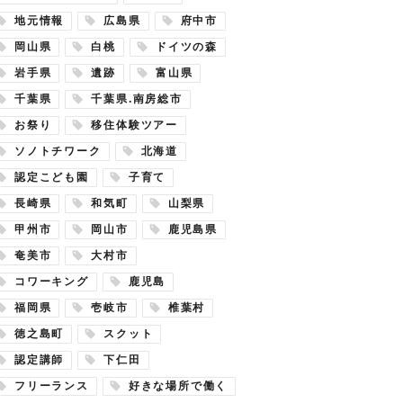
地元情報
広島県
府中市
岡山県
白桃
ドイツの森
岩手県
遺跡
富山県
千葉県
千葉県.南房総市
お祭り
移住体験ツアー
ソノトチワーク
北海道
認定こども園
子育て
長崎県
和気町
山梨県
甲州市
岡山市
鹿児島県
奄美市
大村市
コワーキング
鹿児島
福岡県
壱岐市
椎葉村
徳之島町
スクット
認定講師
下仁田
フリーランス
好きな場所で働く