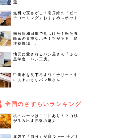
選
無料で宝さがし！南房総の「ビー
チコーミング」おすすめスポット
南房総和田町で見つけた！転飼養
蜂家の貴重なハチミツがある「島
津養蜂場」。
地元に愛されるパン屋さん「ふる
里学舎 パン工房」
甲州市を見下ろすワイナリーの中
にある小さなパン屋さん
全国のさすらいランキング
桃のルーツはここにあり！？白桃
が生み出す赤磐の魅力
赤磐で「自分」が育つ ── 子ども