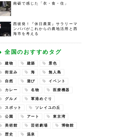
南砺で感じた「衣・食・住」
西彼発！『休日農業』サラリーマ
ンパパがこれからの農地活用と西
海市を考える
全国のおすすめタグ
建物
建築
景色
街並み
海
無人島
自然
遊び
イベント
カレー
名物
医療機器
グルメ
軍港めぐり
スポット
ソレイユの丘
公園
アート
東京湾
美術館
芸術劇場
博物館
歴史
温泉