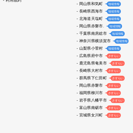
利用規約
岡山県和気町
地域情報
長崎県西海市
地域情報
北海道天塩町
地域情報
岡山県赤磐市.
地域情報
千葉県南房総市
地域情報
神奈川県横須賀市
地域情報
山梨県小菅村
地域情報
広島県府中市
さすらい
鹿児島県奄美市
さすらい
長崎県大村市
さすらい
群馬県下仁田町
さすらい
岡山県赤磐市
さすらい
福岡県柳川市
さすらい
岩手県八幡平市
さすらい
富山県南砺市
さすらい
宮城県女川町
さすらい