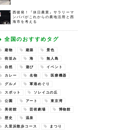
西彼発！『休日農業』サラリーマ
ンパパがこれからの農地活用と西
海市を考える
全国のおすすめタグ
建物
建築
景色
街並み
海
無人島
自然
遊び
イベント
カレー
名物
医療機器
グルメ
軍港めぐり
スポット
ソレイユの丘
公園
アート
東京湾
美術館
芸術劇場
博物館
歴史
温泉
久里浜散歩コース
まつり