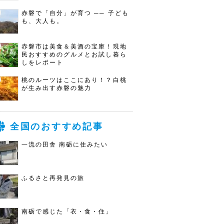
赤磐で「自分」が育つ ── 子ども
も、大人も。
赤磐市は美食＆美酒の宝庫！現地
民おすすめのグルメとお試し暮ら
しをレポート
桃のルーツはここにあり！？白桃
が生み出す赤磐の魅力
全国のおすすめ記事
一流の田舎 南砺に住みたい
ふるさと再発見の旅
南砺で感じた「衣・食・住」