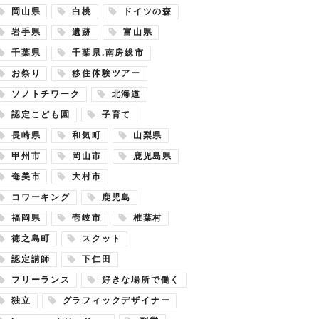
岡山県
白桃
ドイツの森
岩手県
遺跡
富山県
千葉県
千葉県.南房総市
お祭り
移住体験ツアー
ソノトチワーク
北海道
認定こども園
子育て
長崎県
和気町
山梨県
甲州市
岡山市
鹿児島県
奄美市
大村市
コワーキング
鹿児島
福岡県
壱岐市
椎葉村
徳之島町
スクット
認定講師
下仁田
フリーランス
好きな場所で働く
独立
グラフィックデザイナー