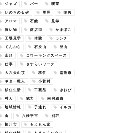
ジャズ
バー
喫茶
いのちの石碑
震災
復興
アロマ
石鹸
見学
買い物
商店街
かまぼこ
工場見学
体験
ランチ
てんぷら
石投山
登山
山頂
コワーキングスペース
仕事
さすらいワーク
大六天山頂
移住
南砺市
ギター職人
小菅村
移住生活
工芸品
きおび
村人
魅力
南房総市
地域情報
子連れ
イルカ
食
八幡平市
別荘
柳川市
もえもん家
移住体験
もえもんハウス