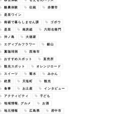
酪農体験
伝統
赤磐市
是里ワイン
南砺で暮らしません課
ゴボウ
是里
南房総
六郎右衛門
沖ノ島
大徳家
エディブルフラワー
鋸山
藁珈琲洞
西海市
おすすめスポット
直売所
観光スポット
オレンジロード
スイーツ
菊水
みかん
絶景
天塩町
観光
食事
お土産
インタビュー
アクティビティ
子ども
地域情報. グルメ
お酒
地元情報
広島県
府中市