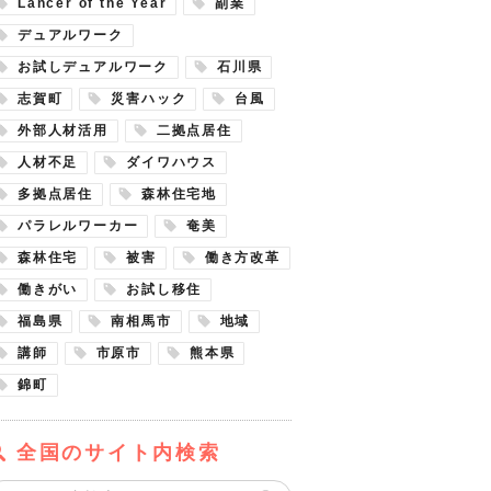
Lancer of the Year
副業
デュアルワーク
お試しデュアルワーク
石川県
志賀町
災害ハック
台風
外部人材活用
二拠点居住
人材不足
ダイワハウス
多拠点居住
森林住宅地
パラレルワーカー
奄美
森林住宅
被害
働き方改革
働きがい
お試し移住
福島県
南相馬市
地域
講師
市原市
熊本県
錦町
全国のサイト内検索