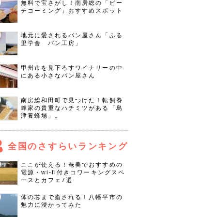
無料で宝さがし！南房総の「ビー
チコーミング」おすすめスポット
地元に愛されるパン屋さん「ふる
里学舎 パン工房」
甲州市を見下ろすワイナリーの中
にある小さなパン屋さん
南房総和田町で見つけた！転飼養
蜂家の貴重なハチミツがある「島
津養蜂場」。
全国のさすらいランキング
ここが使える！奄美でおすすめの
電源・wi-fi付きコワーキングスペ
ースとカフェ7選
体の芯まで癒される！八幡平市の
魅力に浸かってみた