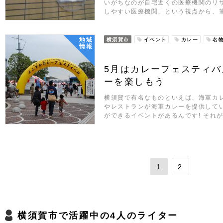
いがちなのが自宅近くの医療機関のリ
しやすい医療機関」という視点から、
地域
横須賀市
イベント
カレー
名
情報
5月はカレーフェスティバ
ーを楽しもう
横須賀で有名なものといえば、海軍カ
やレストランが海軍カレーを提供して
ができるイベントがあるんです! それ
1
2
横須賀市で活躍中の4人のライター