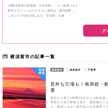
JR横須賀線の終着地「久里浜駅」。どぶ板通りなど
観光スポットへのアクセスに便利な「横須賀駅」。
これら2つの駅の間にある「衣笠駅」を擁…
グ
横須賀市の記事一覧
地域
南房総市
南房総市
千葉県
情報
意外な穴場も！南房総・
選
東京から車で1時間30分ほどの南房総
早咲きの花や新鮮な魚介、農産物など
ん。都会にはない魅力あふれる絶景ス