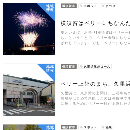
地域
横須賀市
スポット
まつり
情報
横須賀はペリーにちなん
夏といえば、お祭り!横須賀はペリー
ち。ということで、ペリー来航にちな
ぎわしています。でも、ペリーにちな
地域
横須賀市
久里浜散歩コース
情報
ペリー上陸のまち、久里
久里浜は、東京湾の玄関口、三浦半島
黒船がはじめて来航したのは浦賀沖で
に届けるためにペリー一行が上陸した
地域
横須賀市
スポット
温泉