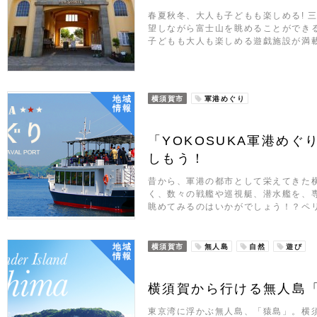
春夏秋冬、大人も子どもも楽しめる! 
望しながら富士山を眺めることができ
子どもも大人も楽しめる遊戯施設が満
地域
横須賀市
軍港めぐり
情報
「YOKOSUKA軍港め
しもう！
昔から、軍港の都市として栄えてきた
く、数々の戦艦や巡視艇、潜水艦を、
眺めてみるのはいかがでしょう！？ペ
地域
横須賀市
無人島
自然
遊び
情報
横須賀から行ける無人島
東京湾に浮かぶ無人島、「猿島」。横