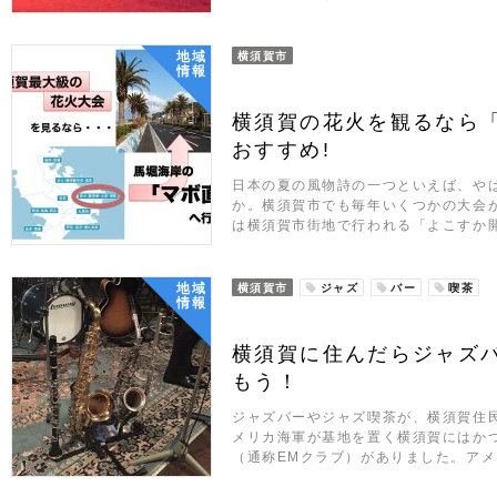
地域
横須賀市
情報
横須賀の花火を観るなら
おすすめ!
日本の夏の風物詩の一つといえば、や
か。横須賀市でも毎年いくつかの大会
は横須賀市街地で行われる「よこすか
地域
横須賀市
ジャズ
バー
喫茶
情報
横須賀に住んだらジャズ
もう！
ジャズバーやジャズ喫茶が、横須賀住
メリカ海軍が基地を置く横須賀にはか
（通称EMクラブ）がありました。ア