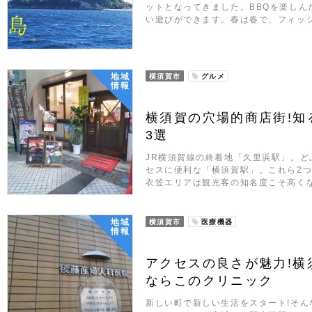
ットとなってきました。BBQを楽しん
い遊びができます。春は春で、フィッ
地域
横須賀市
グルメ
情報
横須賀の穴場的商店街!知
3選
JR横須賀線の終着地「久里浜駅」。
セスに便利な「横須賀駅」。これら2
衣笠エリアは観光客の知名度こそ高く
地域
横須賀市
医療機器
情報
アクセスの良さが魅力!横
ならこのクリニック
新しい町で新しい生活をスタート!そ