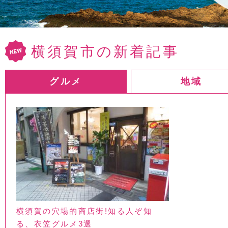
横須賀市の新着記事
グルメ
地域
横須賀の穴場的商店街!知る人ぞ知
る、衣笠グルメ3選