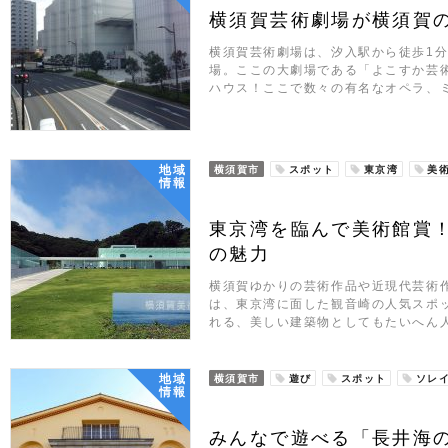
横須賀芸術劇場が横須賀
横須賀芸術劇場は、汐入駅から徒歩1
場。ここの大劇場である「よこすか芸
ハウス！ここで数々の有名なオペラ、
地域
横須賀市
スポット
東京湾
美
情報
東京湾を臨んで美術館賞
の魅力
横須賀ゆかりの芸術作品や近現代芸術
は、東京湾に面した観音崎の人気スポ
れる、美しい建築物としてもたいへん
地域
横須賀市
遊び
スポット
ソレ
情報
みんなで遊べる「長井海