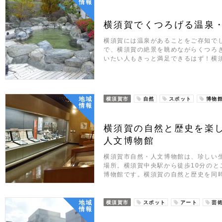
情報
横須賀でくつろげる温泉
横須賀には温泉があることをご存知で
で、横須賀の絶景を眺めながらくつろ
いたい人もきっと満足できるはず！横
地域
横須賀市
自然
スポット
博物
情報
横須賀の自然と歴史を楽
人文博物館
横須賀市自然・人文博物館は、珍しい
場所。横須賀中央駅から徒歩10分のと
博物館です。横須賀の自然と歴史を同
地域
横須賀市
スポット
アート
芸
情報