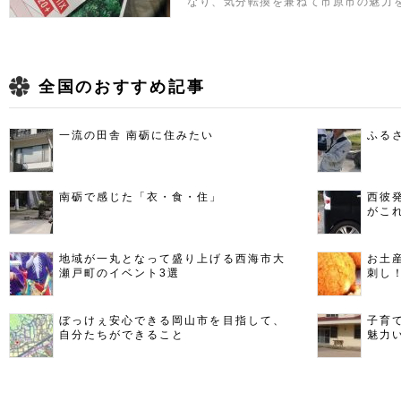
なり、気分転換を兼ねて市原市の魅力
全国のおすすめ記事
一流の田舎 南砺に住みたい
ふる
南砺で感じた「衣・食・住」
西彼
がこ
地域が一丸となって盛り上げる西海市大
お土
瀬戸町のイベント3選
刺し
ぼっけぇ安心できる岡山市を目指して、
子育
自分たちができること
魅力