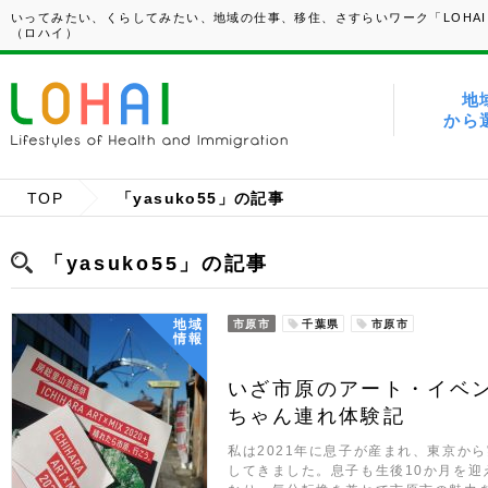
いってみたい、くらしてみたい、地域の仕事、移住、さすらいワーク「LOHAI
（ロハイ）
地
から
TOP
「yasuko55」の記事
「yasuko55」の記事
地域
市原市
千葉県
市原市
情報
いざ市原のアート・イベ
ちゃん連れ体験記
私は2021年に息子が産まれ、東京か
してきました。息子も生後10か月を迎