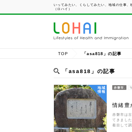
いってみたい、くらしてみたい、地域の仕事、移
（ロハイ）
TOP
「asa818」の記事
「asa818」の記事
地域
赤磐市.
情報
情緒豊
赤磐市は
てきました
着目して