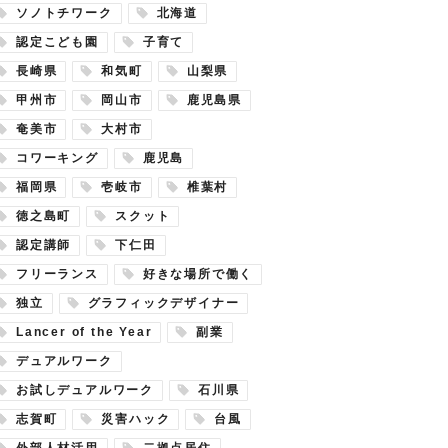
ソノトチワーク
北海道
認定こども園
子育て
長崎県
和気町
山梨県
甲州市
岡山市
鹿児島県
奄美市
大村市
コワーキング
鹿児島
福岡県
壱岐市
椎葉村
徳之島町
スクット
認定講師
下仁田
フリーランス
好きな場所で働く
独立
グラフィックデザイナー
Lancer of the Year
副業
デュアルワーク
お試しデュアルワーク
石川県
志賀町
災害ハック
台風
外部人材活用
二拠点居住