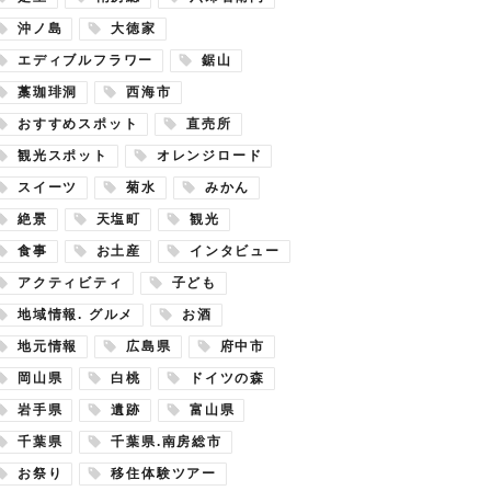
沖ノ島
大徳家
エディブルフラワー
鋸山
藁珈琲洞
西海市
おすすめスポット
直売所
観光スポット
オレンジロード
スイーツ
菊水
みかん
絶景
天塩町
観光
食事
お土産
インタビュー
アクティビティ
子ども
地域情報. グルメ
お酒
地元情報
広島県
府中市
岡山県
白桃
ドイツの森
岩手県
遺跡
富山県
千葉県
千葉県.南房総市
お祭り
移住体験ツアー