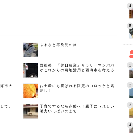
ふるさと再発見の旅
西彼発！『休日農業』サラリーマンパパ
がこれからの農地活用と西海市を考える
西海市大
お土産にも喜ばれる限定のコロッケと馬
刺し！
指して、
子育てするなら赤磐へ！親子にうれしい
魅力いっぱいのまち