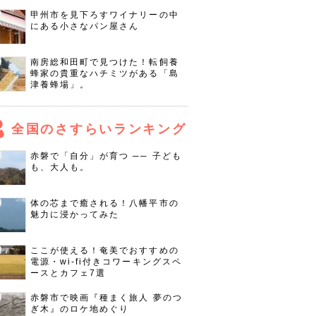
甲州市を見下ろすワイナリーの中
にある小さなパン屋さん
南房総和田町で見つけた！転飼養
蜂家の貴重なハチミツがある「島
津養蜂場」。
全国のさすらいランキング
赤磐で「自分」が育つ ── 子ども
も、大人も。
体の芯まで癒される！八幡平市の
魅力に浸かってみた
ここが使える！奄美でおすすめの
電源・wi-fi付きコワーキングスペ
ースとカフェ7選
赤磐市で映画『種まく旅人 夢のつ
ぎ木』のロケ地めぐり