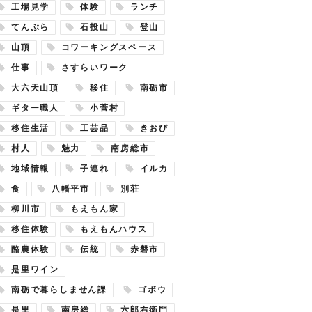
工場見学
体験
ランチ
てんぷら
石投山
登山
山頂
コワーキングスペース
仕事
さすらいワーク
大六天山頂
移住
南砺市
ギター職人
小菅村
移住生活
工芸品
きおび
村人
魅力
南房総市
地域情報
子連れ
イルカ
食
八幡平市
別荘
柳川市
もえもん家
移住体験
もえもんハウス
酪農体験
伝統
赤磐市
是里ワイン
南砺で暮らしません課
ゴボウ
是里
南房総
六郎右衛門