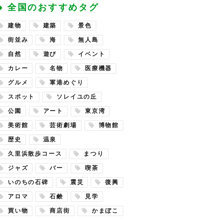
全国のおすすめタグ
建物
建築
景色
街並み
海
無人島
自然
遊び
イベント
カレー
名物
医療機器
グルメ
軍港めぐり
スポット
ソレイユの丘
公園
アート
東京湾
美術館
芸術劇場
博物館
歴史
温泉
久里浜散歩コース
まつり
ジャズ
バー
喫茶
いのちの石碑
震災
復興
アロマ
石鹸
見学
買い物
商店街
かまぼこ