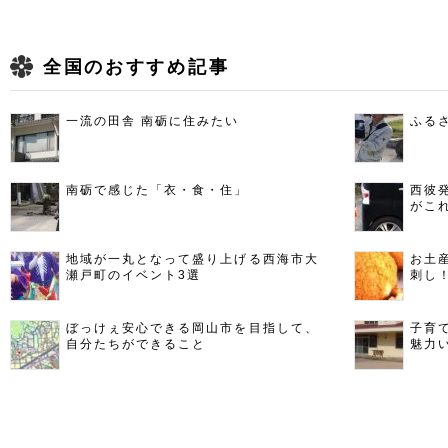
全国のおすすめ記事
一流の田舎 南砺に住みたい
ふる
南砺で感じた「衣・食・住」
西彼
がこ
地域が一丸となって盛り上げる西海市大
お土
瀬戸町のイベント3選
刺し
ぼっけぇ安心できる岡山市を目指して、
子育
自分たちができること
魅力