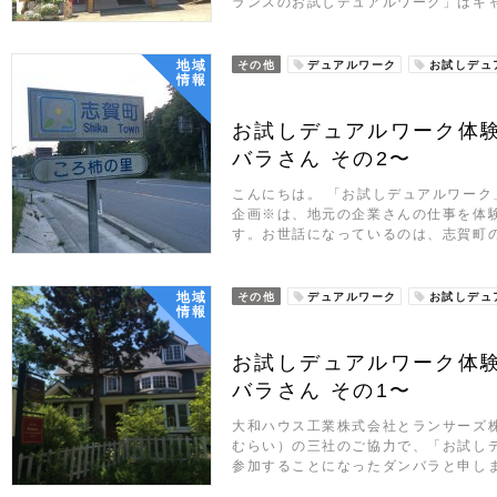
ランスのお試しデュアルワーク」はキ
地域
その他
デュアルワーク
お試しデュ
情報
お試しデュアルワーク体験
バラさん その2〜
こんにちは。 「お試しデュアルワーク
企画※は、地元の企業さんの仕事を体
す。お世話になっているのは、志賀町
地域
その他
デュアルワーク
お試しデュ
情報
お試しデュアルワーク体験
バラさん その1〜
大和ハウス工業株式会社とランサーズ
むらい）の三社のご協力で、「お試し
参加することになったダンバラと申しま