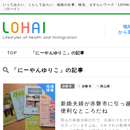
いってみたい、くらしてみたい、地域の仕事、移住、さすらいワーク「LOHAI
（ロハイ）
地
から
TOP
「にーやんゆりこ」の記事
「にーやんゆりこ」の記事
地域
赤磐市.
赤磐市
岡山県
情報
新婚夫婦が赤磐市に引っ
便利なところだね
岡山の新婚夫婦の方で、夫婦がそれぞ
る方っていますよね。それぞれの勤務