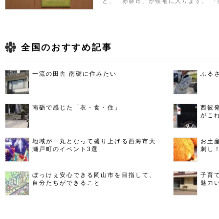
と、「赤磐市」が候補に入ります。 
全国のおすすめ記事
一流の田舎 南砺に住みたい
ふる
南砺で感じた「衣・食・住」
西彼
がこ
地域が一丸となって盛り上げる西海市大
お土
瀬戸町のイベント3選
刺し
ぼっけぇ安心できる岡山市を目指して、
子育
自分たちができること
魅力