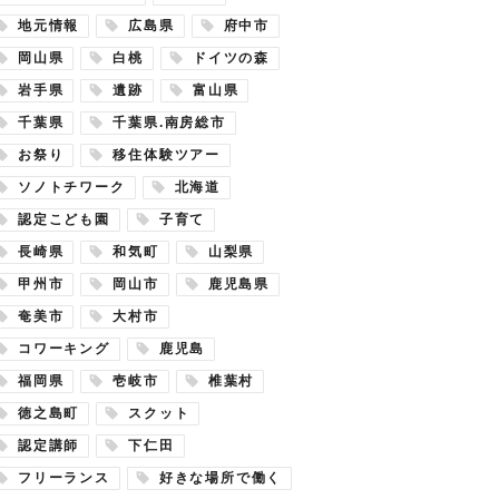
地元情報
広島県
府中市
岡山県
白桃
ドイツの森
岩手県
遺跡
富山県
千葉県
千葉県.南房総市
お祭り
移住体験ツアー
ソノトチワーク
北海道
認定こども園
子育て
長崎県
和気町
山梨県
甲州市
岡山市
鹿児島県
奄美市
大村市
コワーキング
鹿児島
福岡県
壱岐市
椎葉村
徳之島町
スクット
認定講師
下仁田
フリーランス
好きな場所で働く