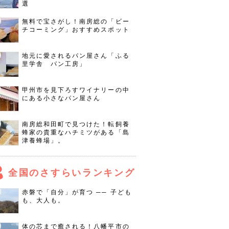
選
無料で宝さがし！南房総の「ビー
チコーミング」おすすめスポット
地元に愛されるパン屋さん「ふる
里学舎 パン工房」
甲州市を見下ろすワイナリーの中
にある小さなパン屋さん
南房総和田町で見つけた！転飼養
蜂家の貴重なハチミツがある「島
津養蜂場」。
全国のさすらいランキング
赤磐で「自分」が育つ ── 子ども
も、大人も。
体の芯まで癒される！八幡平市の