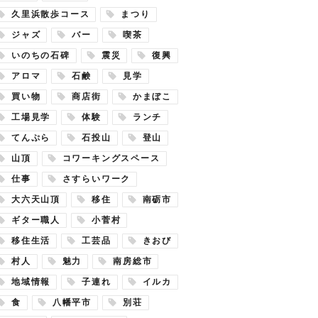
久里浜散歩コース
まつり
ジャズ
バー
喫茶
いのちの石碑
震災
復興
アロマ
石鹸
見学
買い物
商店街
かまぼこ
工場見学
体験
ランチ
てんぷら
石投山
登山
山頂
コワーキングスペース
仕事
さすらいワーク
大六天山頂
移住
南砺市
ギター職人
小菅村
移住生活
工芸品
きおび
村人
魅力
南房総市
地域情報
子連れ
イルカ
食
八幡平市
別荘