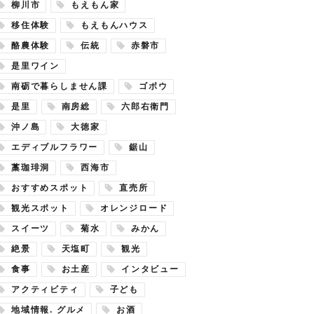
柳川市
もえもん家
移住体験
もえもんハウス
酪農体験
伝統
赤磐市
是里ワイン
南砺で暮らしません課
ゴボウ
是里
南房総
六郎右衛門
沖ノ島
大徳家
エディブルフラワー
鋸山
藁珈琲洞
西海市
おすすめスポット
直売所
観光スポット
オレンジロード
スイーツ
菊水
みかん
絶景
天塩町
観光
食事
お土産
インタビュー
アクティビティ
子ども
地域情報. グルメ
お酒