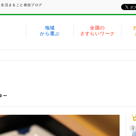
、生活まるごと発信ブログ
地域
全国の
から選ぶ
さすらいワーク
イター