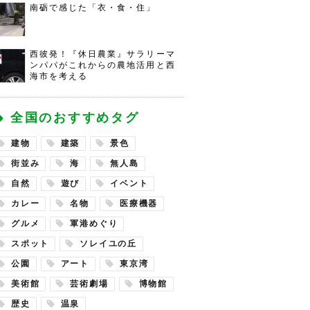
南砺で感じた「衣・食・住」
西彼発！『休日農業』サラリーマ
ンパパがこれからの農地活用と西
海市を考える
全国のおすすめタグ
建物
建築
景色
街並み
海
無人島
自然
遊び
イベント
カレー
名物
医療機器
グルメ
軍港めぐり
スポット
ソレイユの丘
公園
アート
東京湾
美術館
芸術劇場
博物館
歴史
温泉