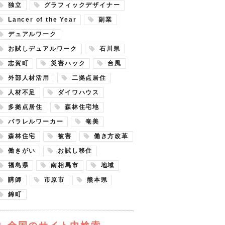
独立
グラフィックデザイナー
Lancer of the Year
副業
デュアルワーク
お試しデュアルワーク
石川県
志賀町
災害ハック
台風
外部人材活用
二拠点居住
人材不足
ダイワハウス
多拠点居住
森林住宅地
パラレルワーカー
奄美
森林住宅
被害
働き方改革
働きがい
お試し移住
福島県
南相馬市
地域
講師
市原市
熊本県
錦町