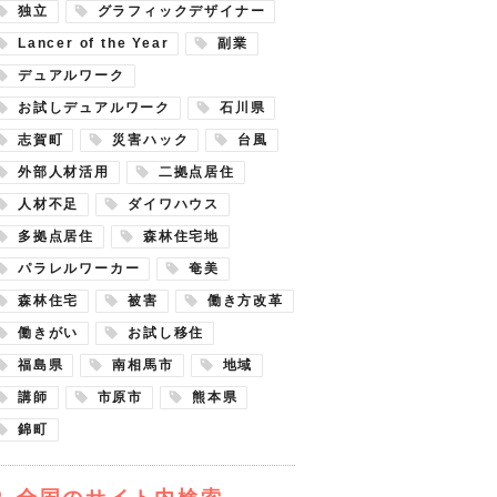
独立
グラフィックデザイナー
Lancer of the Year
副業
デュアルワーク
お試しデュアルワーク
石川県
志賀町
災害ハック
台風
外部人材活用
二拠点居住
人材不足
ダイワハウス
多拠点居住
森林住宅地
パラレルワーカー
奄美
森林住宅
被害
働き方改革
働きがい
お試し移住
福島県
南相馬市
地域
講師
市原市
熊本県
錦町