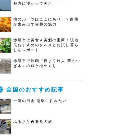
魅力に浸かってみた
桃のルーツはここにあり！？白桃
が生み出す赤磐の魅力
赤磐市は美食＆美酒の宝庫！現地
民おすすめのグルメとお試し暮ら
しをレポート
赤磐市で映画『種まく旅人 夢のつ
ぎ木』のロケ地めぐり
全国のおすすめ記事
一流の田舎 南砺に住みたい
ふるさと再発見の旅