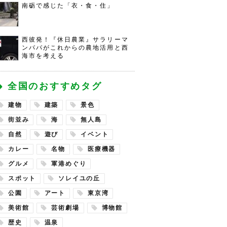
南砺で感じた「衣・食・住」
西彼発！『休日農業』サラリーマ
ンパパがこれからの農地活用と西
海市を考える
全国のおすすめタグ
建物
建築
景色
街並み
海
無人島
自然
遊び
イベント
カレー
名物
医療機器
グルメ
軍港めぐり
スポット
ソレイユの丘
公園
アート
東京湾
美術館
芸術劇場
博物館
歴史
温泉