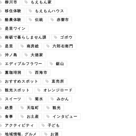
柳川市
もえもん家
移住体験
もえもんハウス
酪農体験
伝統
赤磐市
是里ワイン
南砺で暮らしません課
ゴボウ
是里
南房総
六郎右衛門
沖ノ島
大徳家
エディブルフラワー
鋸山
藁珈琲洞
西海市
おすすめスポット
直売所
観光スポット
オレンジロード
スイーツ
菊水
みかん
絶景
天塩町
観光
食事
お土産
インタビュー
アクティビティ
子ども
地域情報. グルメ
お酒