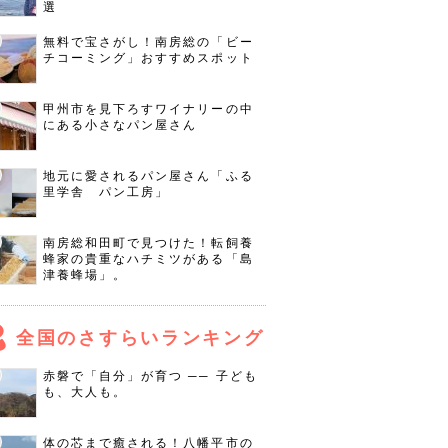
選
無料で宝さがし！南房総の「ビー
チコーミング」おすすめスポット
甲州市を見下ろすワイナリーの中
にある小さなパン屋さん
地元に愛されるパン屋さん「ふる
里学舎 パン工房」
南房総和田町で見つけた！転飼養
蜂家の貴重なハチミツがある「島
津養蜂場」。
全国のさすらいランキング
赤磐で「自分」が育つ ── 子ども
も、大人も。
体の芯まで癒される！八幡平市の