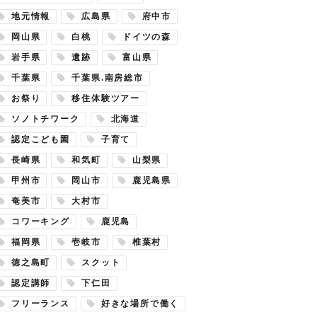
地元情報
広島県
府中市
岡山県
白桃
ドイツの森
岩手県
遺跡
富山県
千葉県
千葉県.南房総市
お祭り
移住体験ツアー
ソノトチワーク
北海道
認定こども園
子育て
長崎県
和気町
山梨県
甲州市
岡山市
鹿児島県
奄美市
大村市
コワーキング
鹿児島
福岡県
壱岐市
椎葉村
徳之島町
スクット
認定講師
下仁田
フリーランス
好きな場所で働く