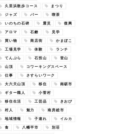
久里浜散歩コース
まつり
ジャズ
バー
喫茶
いのちの石碑
震災
復興
アロマ
石鹸
見学
買い物
商店街
かまぼこ
工場見学
体験
ランチ
てんぷら
石投山
登山
山頂
コワーキングスペース
仕事
さすらいワーク
大六天山頂
移住
南砺市
ギター職人
小菅村
移住生活
工芸品
きおび
村人
魅力
南房総市
地域情報
子連れ
イルカ
食
八幡平市
別荘