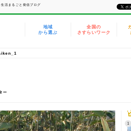
、生活まるごと発信ブログ
地域
全国の
から選ぶ
さすらいワーク
aiken_1
イター