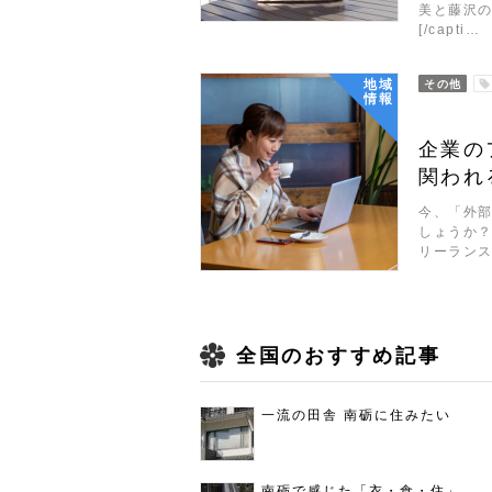
美と藤沢
[/capti…
地域
その他
情報
企業の
関われ
今、「外
しょうか？
リーラン
全国のおすすめ記事
一流の田舎 南砺に住みたい
南砺で感じた「衣・食・住」