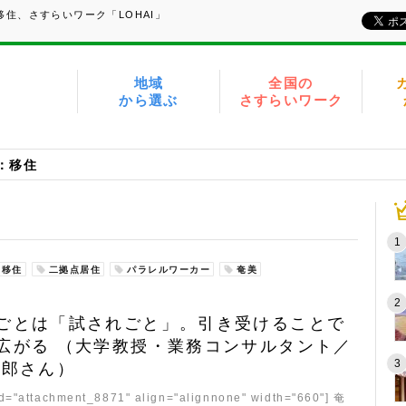
住、さすらいワーク「LOHAI」
地域
全国の
から選ぶ
さすらいワーク
：移住
移住
二拠点居住
パラレルワーカー
奄美
ごとは「試されごと」。引き受けることで
広がる （大学教授・業務コンサルタント／
一郎さん）
id="attachment_8871" align="alignnone" width="660"] 奄