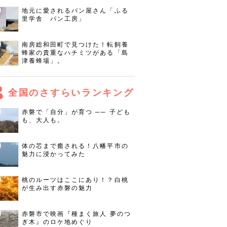
地元に愛されるパン屋さん「ふる
里学舎 パン工房」
南房総和田町で見つけた！転飼養
蜂家の貴重なハチミツがある「島
津養蜂場」。
全国のさすらいランキング
赤磐で「自分」が育つ ── 子ども
も、大人も。
体の芯まで癒される！八幡平市の
魅力に浸かってみた
桃のルーツはここにあり！？白桃
が生み出す赤磐の魅力
赤磐市で映画『種まく旅人 夢のつ
ぎ木』のロケ地めぐり