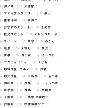
沖ノ島
大徳家
エディブルフラワー
鋸山
藁珈琲洞
西海市
おすすめスポット
直売所
観光スポット
オレンジロード
スイーツ
菊水
みかん
絶景
天塩町
観光
食事
お土産
インタビュー
アクティビティ
子ども
地域情報. グルメ
お酒
地元情報
広島県
府中市
岡山県
白桃
ドイツの森
岩手県
遺跡
富山県
千葉県
千葉県.南房総市
お祭り
移住体験ツアー