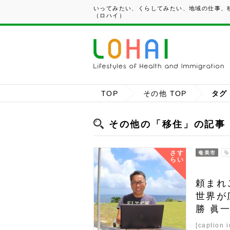
いってみたい、くらしてみたい、地域の仕事、移
（ロハイ）
TOP
その他 TOP
タグ
その他の「移住」の記事
さす
奄美市
らい
頼まれ
世界が
勝 眞
[caption 