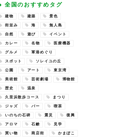
全国のおすすめタグ
建物
建築
景色
街並み
海
無人島
自然
遊び
イベント
カレー
名物
医療機器
グルメ
軍港めぐり
スポット
ソレイユの丘
公園
アート
東京湾
美術館
芸術劇場
博物館
歴史
温泉
久里浜散歩コース
まつり
ジャズ
バー
喫茶
いのちの石碑
震災
復興
アロマ
石鹸
見学
買い物
商店街
かまぼこ