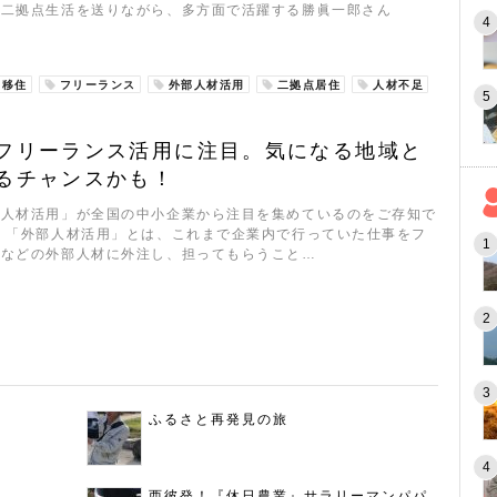
の二拠点生活を送りながら、多方面で活躍する勝眞一郎さん
移住
フリーランス
外部人材活用
二拠点居住
人材不足
フリーランス活用に注目。気になる地域と
るチャンスかも！
部人材活用」が全国の中小企業から注目を集めているのをご存知で
 「外部人材活用」とは、これまで企業内で行っていた仕事をフ
スなどの外部人材に外注し、担ってもらうこと…
ふるさと再発見の旅
西彼発！『休日農業』サラリーマンパパ