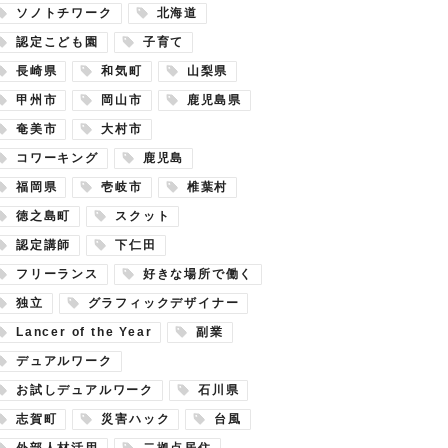
ソノトチワーク
北海道
認定こども園
子育て
長崎県
和気町
山梨県
甲州市
岡山市
鹿児島県
奄美市
大村市
コワーキング
鹿児島
福岡県
壱岐市
椎葉村
徳之島町
スクット
認定講師
下仁田
フリーランス
好きな場所で働く
独立
グラフィックデザイナー
Lancer of the Year
副業
デュアルワーク
お試しデュアルワーク
石川県
志賀町
災害ハック
台風
外部人材活用
二拠点居住