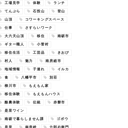
工場見学
体験
ランチ
てんぷら
石投山
登山
山頂
コワーキングスペース
仕事
さすらいワーク
大六天山頂
移住
南砺市
ギター職人
小菅村
移住生活
工芸品
きおび
村人
魅力
南房総市
地域情報
子連れ
イルカ
食
八幡平市
別荘
柳川市
もえもん家
移住体験
もえもんハウス
酪農体験
伝統
赤磐市
是里ワイン
南砺で暮らしません課
ゴボウ
是里
南房総
六郎右衛門