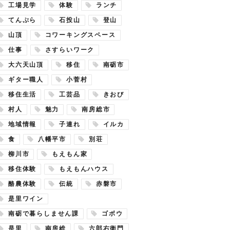
工場見学
体験
ランチ
てんぷら
石投山
登山
山頂
コワーキングスペース
仕事
さすらいワーク
大六天山頂
移住
南砺市
ギター職人
小菅村
移住生活
工芸品
きおび
村人
魅力
南房総市
地域情報
子連れ
イルカ
食
八幡平市
別荘
柳川市
もえもん家
移住体験
もえもんハウス
酪農体験
伝統
赤磐市
是里ワイン
南砺で暮らしません課
ゴボウ
是里
南房総
六郎右衛門