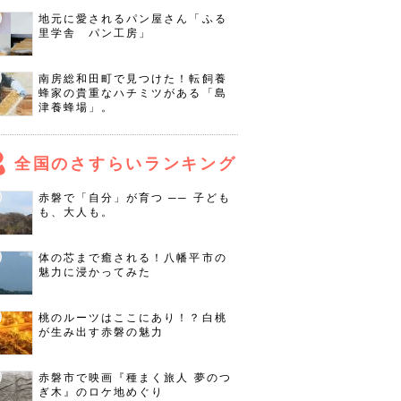
地元に愛されるパン屋さん「ふる
里学舎 パン工房」
南房総和田町で見つけた！転飼養
蜂家の貴重なハチミツがある「島
津養蜂場」。
全国のさすらいランキング
赤磐で「自分」が育つ ── 子ども
も、大人も。
体の芯まで癒される！八幡平市の
魅力に浸かってみた
桃のルーツはここにあり！？白桃
が生み出す赤磐の魅力
赤磐市で映画『種まく旅人 夢のつ
ぎ木』のロケ地めぐり