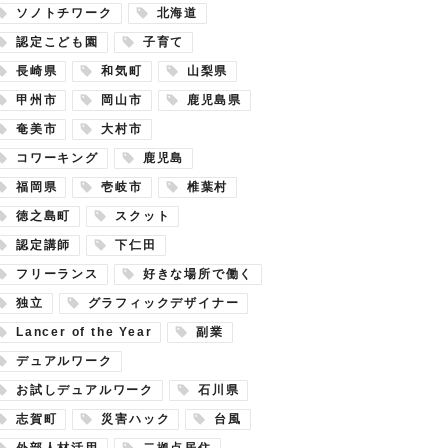
ソノトチワーク
北海道
認定こども園
子育て
長崎県
和気町
山梨県
甲州市
岡山市
鹿児島県
奄美市
大村市
コワーキング
鹿児島
福岡県
壱岐市
椎葉村
徳之島町
スクット
認定講師
下仁田
フリーランス
好きな場所で働く
独立
グラフィックデザイナー
Lancer of the Year
副業
デュアルワーク
お試しデュアルワーク
石川県
志賀町
災害ハック
台風
外部人材活用
二拠点居住