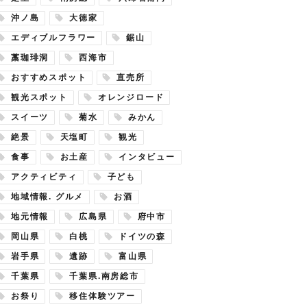
沖ノ島
大徳家
エディブルフラワー
鋸山
藁珈琲洞
西海市
おすすめスポット
直売所
観光スポット
オレンジロード
スイーツ
菊水
みかん
絶景
天塩町
観光
食事
お土産
インタビュー
アクティビティ
子ども
地域情報. グルメ
お酒
地元情報
広島県
府中市
岡山県
白桃
ドイツの森
岩手県
遺跡
富山県
千葉県
千葉県.南房総市
お祭り
移住体験ツアー