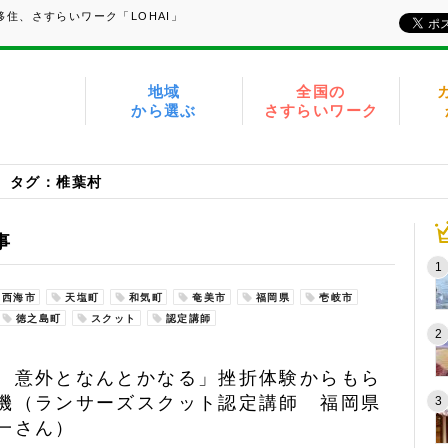
住、さすらいワーク「LOHAI」
地域
全国の
から選ぶ
さすらいワーク
タグ：椎葉村
事
西海市
天塩町
和気町
奄美市
福岡県
壱岐市
徳之島町
スクット
認定講師
、意外となんとかなる」挫折体験からもら
機（ランサーズスクット認定講師 福岡県
一さん）