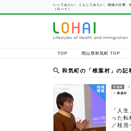
いってみたい、くらしてみたい、地域の仕事、移
（ロハイ）
TOP
岡山県和気町 TOP
和気町の「椎葉村」の記
地域
天塩町
情報
椎葉村
「人生
った転
／桂浩