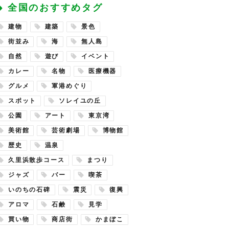
全国のおすすめタグ
建物
建築
景色
街並み
海
無人島
自然
遊び
イベント
カレー
名物
医療機器
グルメ
軍港めぐり
スポット
ソレイユの丘
公園
アート
東京湾
美術館
芸術劇場
博物館
歴史
温泉
久里浜散歩コース
まつり
ジャズ
バー
喫茶
いのちの石碑
震災
復興
アロマ
石鹸
見学
買い物
商店街
かまぼこ