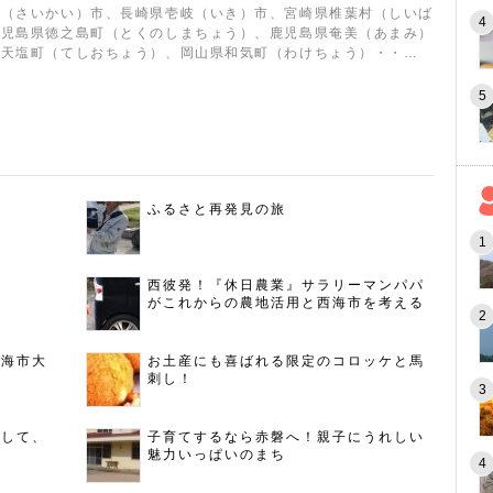
海（さいかい）市、長崎県壱岐（いき）市、宮崎県椎葉村（しいば
鹿児島県徳之島町（とくのしまちょう）、鹿児島県奄美（あまみ）
道天塩町（てしおちょう）、岡山県和気町（わけちょう）・・…
ふるさと再発見の旅
西彼発！『休日農業』サラリーマンパパ
がこれからの農地活用と西海市を考える
西海市大
お土産にも喜ばれる限定のコロッケと馬
刺し！
指して、
子育てするなら赤磐へ！親子にうれしい
魅力いっぱいのまち