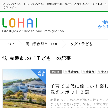
いってみたい、くらしてみたい、地域の仕事、移住、さすらいワーク「LOHAI
（ロハイ）
地
から
TOP
岡山県赤磐市. TOP
タグ：子ども
赤磐市.の「子ども」の記事
地域
赤磐市.
地域情報
赤磐市
子ど
情報
子育て世代に優しい！楽
観光スポット３選
赤磐市って、わざわざ遊びに行くとこ
なくないと思います。でも、子育て世