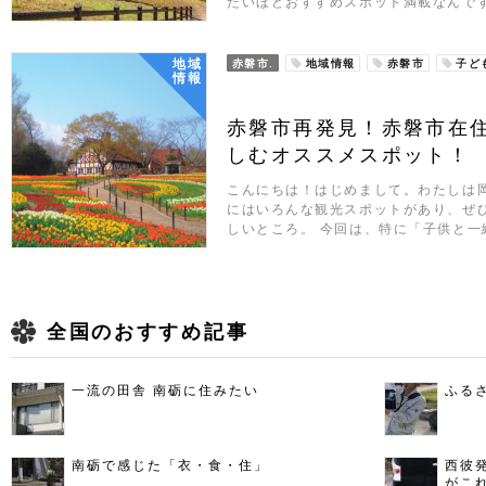
たいほどおすすめスポット満載なんです
地域
赤磐市.
地域情報
赤磐市
子ど
情報
赤磐市再発見！赤磐市在
しむオススメスポット！
こんにちは！はじめまして。わたしは
にはいろんな観光スポットがあり、ぜ
しいところ。 今回は、特に「子供と一
全国のおすすめ記事
一流の田舎 南砺に住みたい
ふる
南砺で感じた「衣・食・住」
西彼
がこ