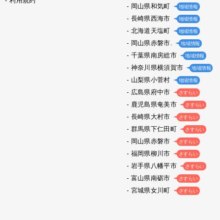
利用規約
岡山県和気町
地域情報
長崎県西海市
地域情報
北海道天塩町
地域情報
岡山県赤磐市.
地域情報
千葉県南房総市
地域情報
神奈川県横須賀市
地域情報
山梨県小菅村
地域情報
広島県府中市
さすらい
鹿児島県奄美市
さすらい
長崎県大村市
さすらい
群馬県下仁田町
さすらい
岡山県赤磐市
さすらい
福岡県柳川市
さすらい
岩手県八幡平市
さすらい
富山県南砺市
さすらい
宮城県女川町
さすらい