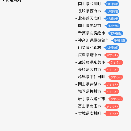
利用規約
岡山県和気町
地域情報
長崎県西海市
地域情報
北海道天塩町
地域情報
岡山県赤磐市.
地域情報
千葉県南房総市
地域情報
神奈川県横須賀市
地域情報
山梨県小菅村
地域情報
広島県府中市
さすらい
鹿児島県奄美市
さすらい
長崎県大村市
さすらい
群馬県下仁田町
さすらい
岡山県赤磐市
さすらい
福岡県柳川市
さすらい
岩手県八幡平市
さすらい
富山県南砺市
さすらい
宮城県女川町
さすらい