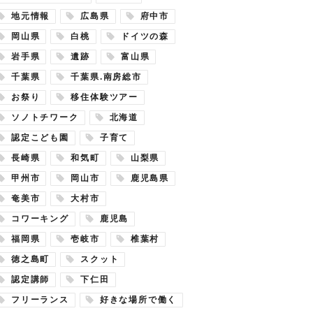
地元情報
広島県
府中市
岡山県
白桃
ドイツの森
岩手県
遺跡
富山県
千葉県
千葉県.南房総市
お祭り
移住体験ツアー
ソノトチワーク
北海道
認定こども園
子育て
長崎県
和気町
山梨県
甲州市
岡山市
鹿児島県
奄美市
大村市
コワーキング
鹿児島
福岡県
壱岐市
椎葉村
徳之島町
スクット
認定講師
下仁田
フリーランス
好きな場所で働く