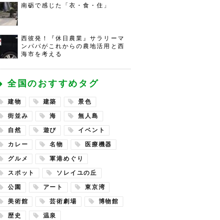
南砺で感じた「衣・食・住」
西彼発！『休日農業』サラリーマ
ンパパがこれからの農地活用と西
海市を考える
全国のおすすめタグ
建物
建築
景色
街並み
海
無人島
自然
遊び
イベント
カレー
名物
医療機器
グルメ
軍港めぐり
スポット
ソレイユの丘
公園
アート
東京湾
美術館
芸術劇場
博物館
歴史
温泉