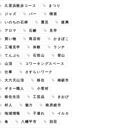
久里浜散歩コース
まつり
ジャズ
バー
喫茶
いのちの石碑
震災
復興
アロマ
石鹸
見学
買い物
商店街
かまぼこ
工場見学
体験
ランチ
てんぷら
石投山
登山
山頂
コワーキングスペース
仕事
さすらいワーク
大六天山頂
移住
南砺市
ギター職人
小菅村
移住生活
工芸品
きおび
村人
魅力
南房総市
地域情報
子連れ
イルカ
食
八幡平市
別荘