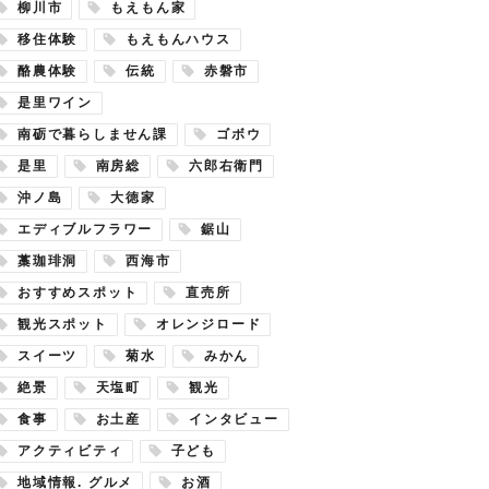
柳川市
もえもん家
移住体験
もえもんハウス
酪農体験
伝統
赤磐市
是里ワイン
南砺で暮らしません課
ゴボウ
是里
南房総
六郎右衛門
沖ノ島
大徳家
エディブルフラワー
鋸山
藁珈琲洞
西海市
おすすめスポット
直売所
観光スポット
オレンジロード
スイーツ
菊水
みかん
絶景
天塩町
観光
食事
お土産
インタビュー
アクティビティ
子ども
地域情報. グルメ
お酒