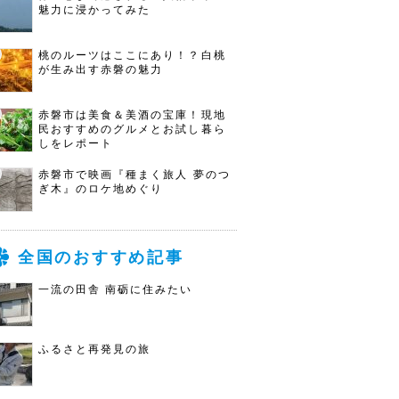
魅力に浸かってみた
桃のルーツはここにあり！？白桃
が生み出す赤磐の魅力
赤磐市は美食＆美酒の宝庫！現地
民おすすめのグルメとお試し暮ら
しをレポート
赤磐市で映画『種まく旅人 夢のつ
ぎ木』のロケ地めぐり
全国のおすすめ記事
一流の田舎 南砺に住みたい
ふるさと再発見の旅