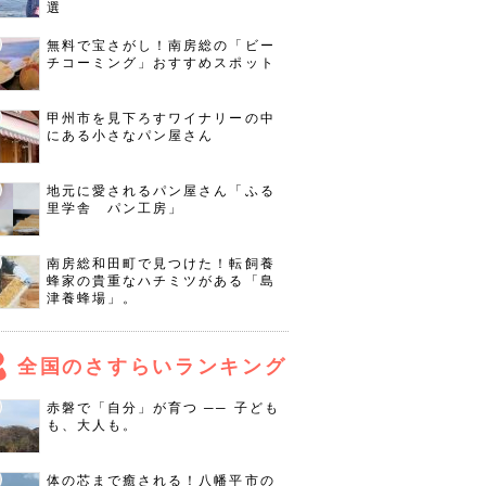
選
無料で宝さがし！南房総の「ビー
チコーミング」おすすめスポット
甲州市を見下ろすワイナリーの中
にある小さなパン屋さん
地元に愛されるパン屋さん「ふる
里学舎 パン工房」
南房総和田町で見つけた！転飼養
蜂家の貴重なハチミツがある「島
津養蜂場」。
全国のさすらいランキング
赤磐で「自分」が育つ ── 子ども
も、大人も。
体の芯まで癒される！八幡平市の