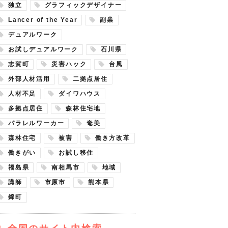
独立
グラフィックデザイナー
Lancer of the Year
副業
デュアルワーク
お試しデュアルワーク
石川県
志賀町
災害ハック
台風
外部人材活用
二拠点居住
人材不足
ダイワハウス
多拠点居住
森林住宅地
パラレルワーカー
奄美
森林住宅
被害
働き方改革
働きがい
お試し移住
福島県
南相馬市
地域
講師
市原市
熊本県
錦町