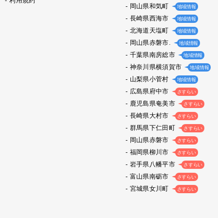
利用規約
岡山県和気町
地域情報
長崎県西海市
地域情報
北海道天塩町
地域情報
岡山県赤磐市.
地域情報
千葉県南房総市
地域情報
神奈川県横須賀市
地域情報
山梨県小菅村
地域情報
広島県府中市
さすらい
鹿児島県奄美市
さすらい
長崎県大村市
さすらい
群馬県下仁田町
さすらい
岡山県赤磐市
さすらい
福岡県柳川市
さすらい
岩手県八幡平市
さすらい
富山県南砺市
さすらい
宮城県女川町
さすらい