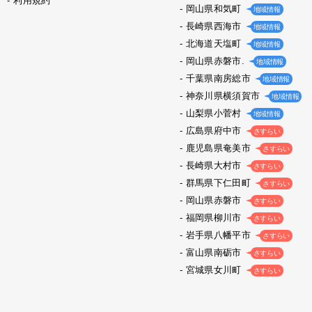
利用規約
岡山県和気町
地域情報
長崎県西海市
地域情報
北海道天塩町
地域情報
岡山県赤磐市.
地域情報
千葉県南房総市
地域情報
神奈川県横須賀市
地域情報
山梨県小菅村
地域情報
広島県府中市
さすらい
鹿児島県奄美市
さすらい
長崎県大村市
さすらい
群馬県下仁田町
さすらい
岡山県赤磐市
さすらい
福岡県柳川市
さすらい
岩手県八幡平市
さすらい
富山県南砺市
さすらい
宮城県女川町
さすらい