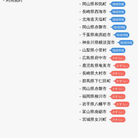
利用規約
岡山県和気町
地域情報
長崎県西海市
地域情報
北海道天塩町
地域情報
岡山県赤磐市.
地域情報
千葉県南房総市
地域情報
神奈川県横須賀市
地域情報
山梨県小菅村
地域情報
広島県府中市
さすらい
鹿児島県奄美市
さすらい
長崎県大村市
さすらい
群馬県下仁田町
さすらい
岡山県赤磐市
さすらい
福岡県柳川市
さすらい
岩手県八幡平市
さすらい
富山県南砺市
さすらい
宮城県女川町
さすらい