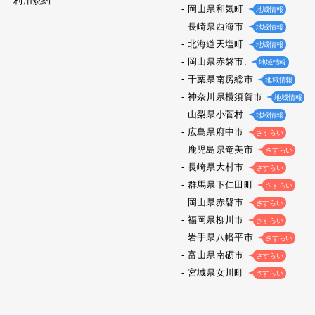
利用規約
岡山県和気町
地域情報
長崎県西海市
地域情報
北海道天塩町
地域情報
岡山県赤磐市.
地域情報
千葉県南房総市
地域情報
神奈川県横須賀市
地域情報
山梨県小菅村
地域情報
広島県府中市
さすらい
鹿児島県奄美市
さすらい
長崎県大村市
さすらい
群馬県下仁田町
さすらい
岡山県赤磐市
さすらい
福岡県柳川市
さすらい
岩手県八幡平市
さすらい
富山県南砺市
さすらい
宮城県女川町
さすらい