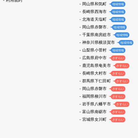
利用規約
岡山県和気町
地域情報
長崎県西海市
地域情報
北海道天塩町
地域情報
岡山県赤磐市.
地域情報
千葉県南房総市
地域情報
神奈川県横須賀市
地域情報
山梨県小菅村
地域情報
広島県府中市
さすらい
鹿児島県奄美市
さすらい
長崎県大村市
さすらい
群馬県下仁田町
さすらい
岡山県赤磐市
さすらい
福岡県柳川市
さすらい
岩手県八幡平市
さすらい
富山県南砺市
さすらい
宮城県女川町
さすらい