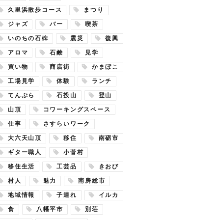
久里浜散歩コース
まつり
ジャズ
バー
喫茶
いのちの石碑
震災
復興
アロマ
石鹸
見学
買い物
商店街
かまぼこ
工場見学
体験
ランチ
てんぷら
石投山
登山
山頂
コワーキングスペース
仕事
さすらいワーク
大六天山頂
移住
南砺市
ギター職人
小菅村
移住生活
工芸品
きおび
村人
魅力
南房総市
地域情報
子連れ
イルカ
食
八幡平市
別荘