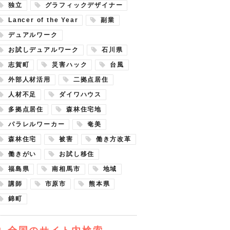
独立
グラフィックデザイナー
Lancer of the Year
副業
デュアルワーク
お試しデュアルワーク
石川県
志賀町
災害ハック
台風
外部人材活用
二拠点居住
人材不足
ダイワハウス
多拠点居住
森林住宅地
パラレルワーカー
奄美
森林住宅
被害
働き方改革
働きがい
お試し移住
福島県
南相馬市
地域
講師
市原市
熊本県
錦町