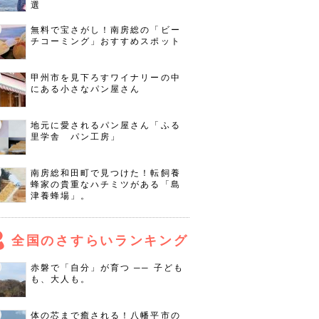
選
無料で宝さがし！南房総の「ビー
チコーミング」おすすめスポット
甲州市を見下ろすワイナリーの中
にある小さなパン屋さん
地元に愛されるパン屋さん「ふる
里学舎 パン工房」
南房総和田町で見つけた！転飼養
蜂家の貴重なハチミツがある「島
津養蜂場」。
全国のさすらいランキング
赤磐で「自分」が育つ ── 子ども
も、大人も。
体の芯まで癒される！八幡平市の