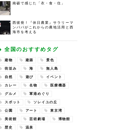
南砺で感じた「衣・食・住」
西彼発！『休日農業』サラリーマ
ンパパがこれからの農地活用と西
海市を考える
全国のおすすめタグ
建物
建築
景色
街並み
海
無人島
自然
遊び
イベント
カレー
名物
医療機器
グルメ
軍港めぐり
スポット
ソレイユの丘
公園
アート
東京湾
美術館
芸術劇場
博物館
歴史
温泉