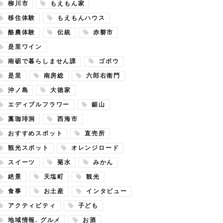
柳川市
もえもん家
移住体験
もえもんハウス
酪農体験
伝統
赤磐市
是里ワイン
南砺で暮らしません課
ゴボウ
是里
南房総
六郎右衛門
沖ノ島
大徳家
エディブルフラワー
鋸山
藁珈琲洞
西海市
おすすめスポット
直売所
観光スポット
オレンジロード
スイーツ
菊水
みかん
絶景
天塩町
観光
食事
お土産
インタビュー
アクティビティ
子ども
地域情報. グルメ
お酒