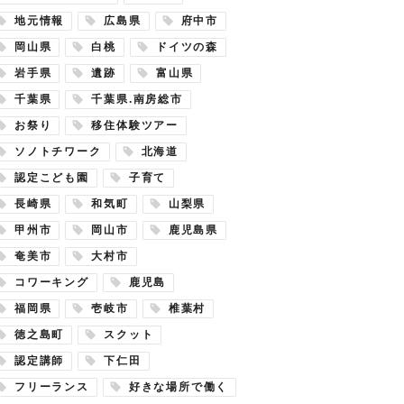
地元情報
広島県
府中市
岡山県
白桃
ドイツの森
岩手県
遺跡
富山県
千葉県
千葉県.南房総市
お祭り
移住体験ツアー
ソノトチワーク
北海道
認定こども園
子育て
長崎県
和気町
山梨県
甲州市
岡山市
鹿児島県
奄美市
大村市
コワーキング
鹿児島
福岡県
壱岐市
椎葉村
徳之島町
スクット
認定講師
下仁田
フリーランス
好きな場所で働く