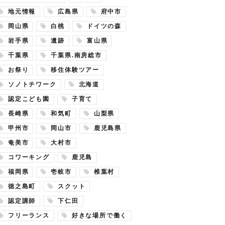
地元情報
広島県
府中市
岡山県
白桃
ドイツの森
岩手県
遺跡
富山県
千葉県
千葉県.南房総市
お祭り
移住体験ツアー
ソノトチワーク
北海道
認定こども園
子育て
長崎県
和気町
山梨県
甲州市
岡山市
鹿児島県
奄美市
大村市
コワーキング
鹿児島
福岡県
壱岐市
椎葉村
徳之島町
スクット
認定講師
下仁田
フリーランス
好きな場所で働く