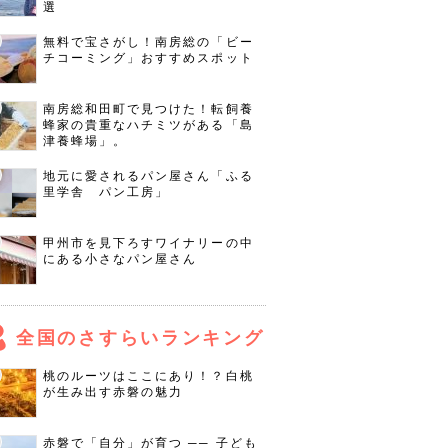
選
無料で宝さがし！南房総の「ビー
チコーミング」おすすめスポット
南房総和田町で見つけた！転飼養
蜂家の貴重なハチミツがある「島
津養蜂場」。
地元に愛されるパン屋さん「ふる
里学舎 パン工房」
甲州市を見下ろすワイナリーの中
にある小さなパン屋さん
全国のさすらいランキング
桃のルーツはここにあり！？白桃
が生み出す赤磐の魅力
赤磐で「自分」が育つ ── 子ども