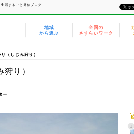
、生活まるごと発信ブログ
地域
全国の
から選ぶ
さすらいワーク
つり（しじみ狩り）
゙み狩り）
イター