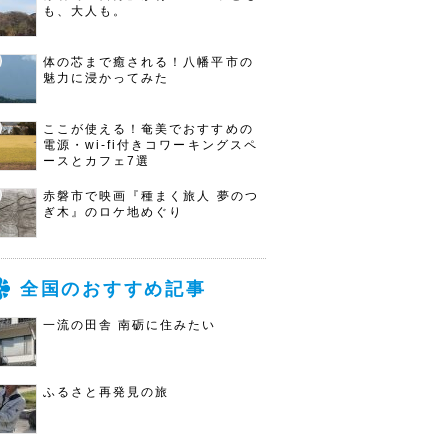
も、大人も。
体の芯まで癒される！八幡平市の
魅力に浸かってみた
ここが使える！奄美でおすすめの
電源・wi-fi付きコワーキングスペ
ースとカフェ7選
赤磐市で映画『種まく旅人 夢のつ
ぎ木』のロケ地めぐり
全国のおすすめ記事
一流の田舎 南砺に住みたい
ふるさと再発見の旅