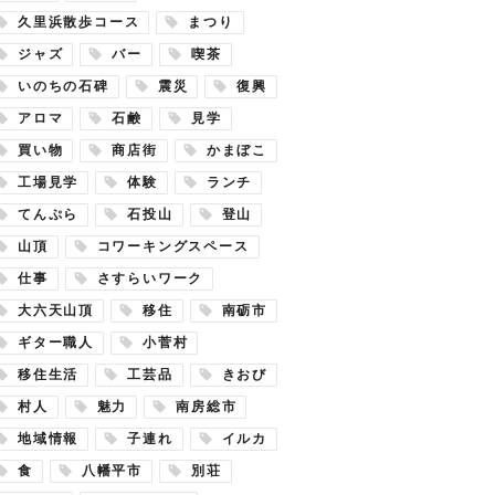
久里浜散歩コース
まつり
ジャズ
バー
喫茶
いのちの石碑
震災
復興
アロマ
石鹸
見学
買い物
商店街
かまぼこ
工場見学
体験
ランチ
てんぷら
石投山
登山
山頂
コワーキングスペース
仕事
さすらいワーク
大六天山頂
移住
南砺市
ギター職人
小菅村
移住生活
工芸品
きおび
村人
魅力
南房総市
地域情報
子連れ
イルカ
食
八幡平市
別荘