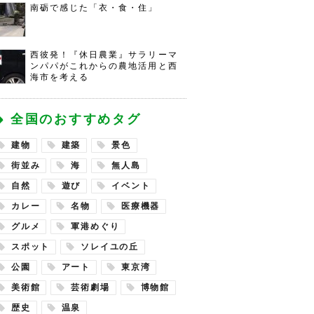
南砺で感じた「衣・食・住」
西彼発！『休日農業』サラリーマ
ンパパがこれからの農地活用と西
海市を考える
全国のおすすめタグ
建物
建築
景色
街並み
海
無人島
自然
遊び
イベント
カレー
名物
医療機器
グルメ
軍港めぐり
スポット
ソレイユの丘
公園
アート
東京湾
美術館
芸術劇場
博物館
歴史
温泉