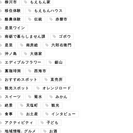
柳川市
もえもん家
移住体験
もえもんハウス
酪農体験
伝統
赤磐市
是里ワイン
南砺で暮らしません課
ゴボウ
是里
南房総
六郎右衛門
沖ノ島
大徳家
エディブルフラワー
鋸山
藁珈琲洞
西海市
おすすめスポット
直売所
観光スポット
オレンジロード
スイーツ
菊水
みかん
絶景
天塩町
観光
食事
お土産
インタビュー
アクティビティ
子ども
地域情報. グルメ
お酒