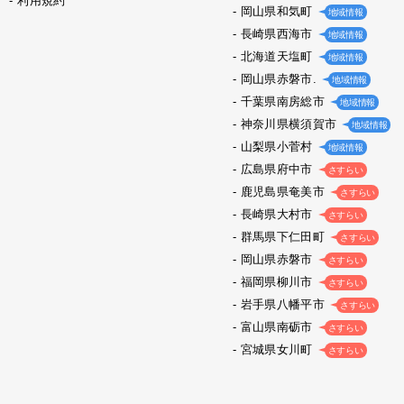
利用規約
岡山県和気町
地域情報
長崎県西海市
地域情報
北海道天塩町
地域情報
岡山県赤磐市.
地域情報
千葉県南房総市
地域情報
神奈川県横須賀市
地域情報
山梨県小菅村
地域情報
広島県府中市
さすらい
鹿児島県奄美市
さすらい
長崎県大村市
さすらい
群馬県下仁田町
さすらい
岡山県赤磐市
さすらい
福岡県柳川市
さすらい
岩手県八幡平市
さすらい
富山県南砺市
さすらい
宮城県女川町
さすらい