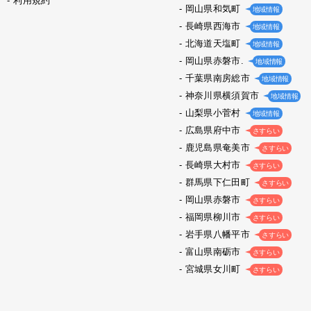
利用規約
岡山県和気町
地域情報
長崎県西海市
地域情報
北海道天塩町
地域情報
岡山県赤磐市.
地域情報
千葉県南房総市
地域情報
神奈川県横須賀市
地域情報
山梨県小菅村
地域情報
広島県府中市
さすらい
鹿児島県奄美市
さすらい
長崎県大村市
さすらい
群馬県下仁田町
さすらい
岡山県赤磐市
さすらい
福岡県柳川市
さすらい
岩手県八幡平市
さすらい
富山県南砺市
さすらい
宮城県女川町
さすらい