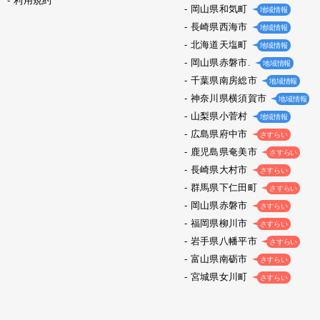
利用規約
岡山県和気町
地域情報
長崎県西海市
地域情報
北海道天塩町
地域情報
岡山県赤磐市.
地域情報
千葉県南房総市
地域情報
神奈川県横須賀市
地域情報
山梨県小菅村
地域情報
広島県府中市
さすらい
鹿児島県奄美市
さすらい
長崎県大村市
さすらい
群馬県下仁田町
さすらい
岡山県赤磐市
さすらい
福岡県柳川市
さすらい
岩手県八幡平市
さすらい
富山県南砺市
さすらい
宮城県女川町
さすらい