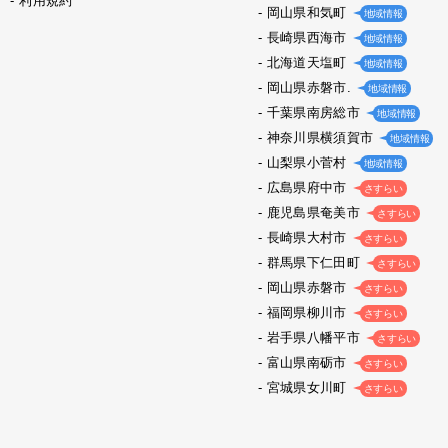
利用規約
岡山県和気町
地域情報
長崎県西海市
地域情報
北海道天塩町
地域情報
岡山県赤磐市.
地域情報
千葉県南房総市
地域情報
神奈川県横須賀市
地域情報
山梨県小菅村
地域情報
広島県府中市
さすらい
鹿児島県奄美市
さすらい
長崎県大村市
さすらい
群馬県下仁田町
さすらい
岡山県赤磐市
さすらい
福岡県柳川市
さすらい
岩手県八幡平市
さすらい
富山県南砺市
さすらい
宮城県女川町
さすらい