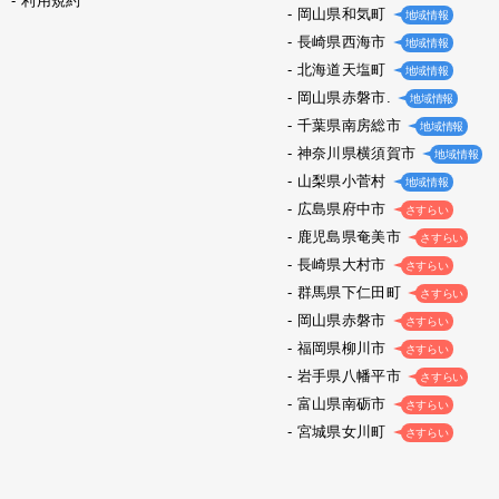
利用規約
岡山県和気町
地域情報
長崎県西海市
地域情報
北海道天塩町
地域情報
岡山県赤磐市.
地域情報
千葉県南房総市
地域情報
神奈川県横須賀市
地域情報
山梨県小菅村
地域情報
広島県府中市
さすらい
鹿児島県奄美市
さすらい
長崎県大村市
さすらい
群馬県下仁田町
さすらい
岡山県赤磐市
さすらい
福岡県柳川市
さすらい
岩手県八幡平市
さすらい
富山県南砺市
さすらい
宮城県女川町
さすらい