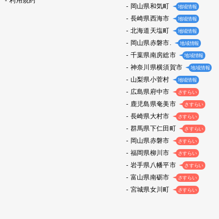
利用規約
岡山県和気町
地域情報
長崎県西海市
地域情報
北海道天塩町
地域情報
岡山県赤磐市.
地域情報
千葉県南房総市
地域情報
神奈川県横須賀市
地域情報
山梨県小菅村
地域情報
広島県府中市
さすらい
鹿児島県奄美市
さすらい
長崎県大村市
さすらい
群馬県下仁田町
さすらい
岡山県赤磐市
さすらい
福岡県柳川市
さすらい
岩手県八幡平市
さすらい
富山県南砺市
さすらい
宮城県女川町
さすらい