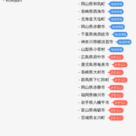
利用規約
岡山県和気町
地域情報
長崎県西海市
地域情報
北海道天塩町
地域情報
岡山県赤磐市.
地域情報
千葉県南房総市
地域情報
神奈川県横須賀市
地域情報
山梨県小菅村
地域情報
広島県府中市
さすらい
鹿児島県奄美市
さすらい
長崎県大村市
さすらい
群馬県下仁田町
さすらい
岡山県赤磐市
さすらい
福岡県柳川市
さすらい
岩手県八幡平市
さすらい
富山県南砺市
さすらい
宮城県女川町
さすらい