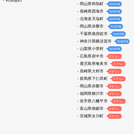
利用規約
岡山県和気町
地域情報
長崎県西海市
地域情報
北海道天塩町
地域情報
岡山県赤磐市.
地域情報
千葉県南房総市
地域情報
神奈川県横須賀市
地域情報
山梨県小菅村
地域情報
広島県府中市
さすらい
鹿児島県奄美市
さすらい
長崎県大村市
さすらい
群馬県下仁田町
さすらい
岡山県赤磐市
さすらい
福岡県柳川市
さすらい
岩手県八幡平市
さすらい
富山県南砺市
さすらい
宮城県女川町
さすらい