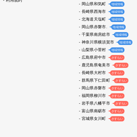
利用規約
岡山県和気町
地域情報
長崎県西海市
地域情報
北海道天塩町
地域情報
岡山県赤磐市.
地域情報
千葉県南房総市
地域情報
神奈川県横須賀市
地域情報
山梨県小菅村
地域情報
広島県府中市
さすらい
鹿児島県奄美市
さすらい
長崎県大村市
さすらい
群馬県下仁田町
さすらい
岡山県赤磐市
さすらい
福岡県柳川市
さすらい
岩手県八幡平市
さすらい
富山県南砺市
さすらい
宮城県女川町
さすらい