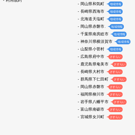
利用規約
岡山県和気町
地域情報
長崎県西海市
地域情報
北海道天塩町
地域情報
岡山県赤磐市.
地域情報
千葉県南房総市
地域情報
神奈川県横須賀市
地域情報
山梨県小菅村
地域情報
広島県府中市
さすらい
鹿児島県奄美市
さすらい
長崎県大村市
さすらい
群馬県下仁田町
さすらい
岡山県赤磐市
さすらい
福岡県柳川市
さすらい
岩手県八幡平市
さすらい
富山県南砺市
さすらい
宮城県女川町
さすらい