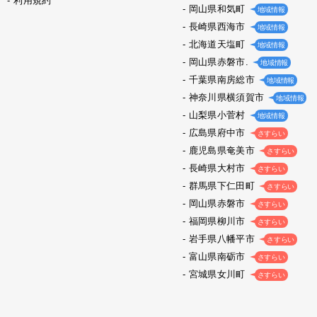
利用規約
岡山県和気町
地域情報
長崎県西海市
地域情報
北海道天塩町
地域情報
岡山県赤磐市.
地域情報
千葉県南房総市
地域情報
神奈川県横須賀市
地域情報
山梨県小菅村
地域情報
広島県府中市
さすらい
鹿児島県奄美市
さすらい
長崎県大村市
さすらい
群馬県下仁田町
さすらい
岡山県赤磐市
さすらい
福岡県柳川市
さすらい
岩手県八幡平市
さすらい
富山県南砺市
さすらい
宮城県女川町
さすらい