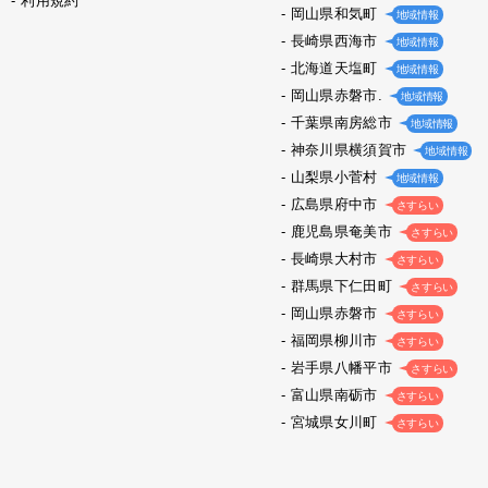
利用規約
岡山県和気町
地域情報
長崎県西海市
地域情報
北海道天塩町
地域情報
岡山県赤磐市.
地域情報
千葉県南房総市
地域情報
神奈川県横須賀市
地域情報
山梨県小菅村
地域情報
広島県府中市
さすらい
鹿児島県奄美市
さすらい
長崎県大村市
さすらい
群馬県下仁田町
さすらい
岡山県赤磐市
さすらい
福岡県柳川市
さすらい
岩手県八幡平市
さすらい
富山県南砺市
さすらい
宮城県女川町
さすらい